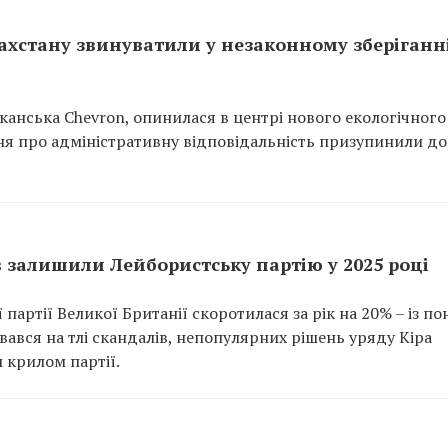
хстану звинуватили у незаконному зберіганн
иканська Chevron, опинилася в центрі нового екологічного
ння про адміністративну відповідальність призупинили до
в залишили Лейбористську партію у 2025 році
партії Великої Британії скоротилася за рік на 20% – із по
увався на тлі скандалів, непопулярних рішень уряду Кіра
 крилом партії.