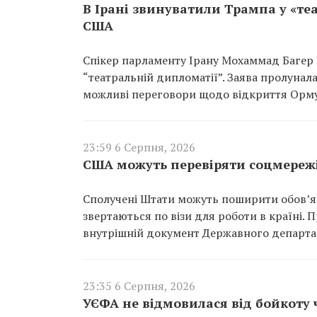
В Ірані звинуватили Трампа у «те
США
Спікер парламенту Ірану Мохаммад Багер
“театральній дипломатії”. Заява пролунал
можливі переговори щодо відкриття Орму
23:59 6 Серпня, 2026
США можуть перевіряти соцмережі
Сполучені Штати можуть поширити обов’язк
звертаються по візи для роботи в країні.
внутрішній документ Державного департа
23:35 6 Серпня, 2026
УЄФА не відмовилася від бойкоту 