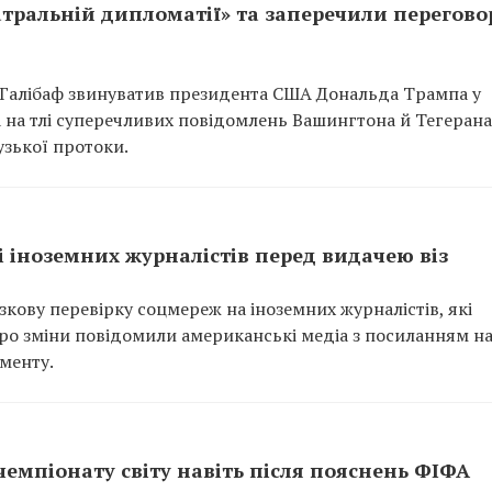
атральній дипломатії» та заперечили перегово
 Галібаф звинуватив президента США Дональда Трампа у
а на тлі суперечливих повідомлень Вашингтона й Тегеран
зької протоки.
 іноземних журналістів перед видачею віз
ову перевірку соцмереж на іноземних журналістів, які
 Про зміни повідомили американські медіа з посиланням н
менту.
чемпіонату світу навіть після пояснень ФІФА