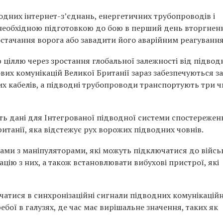
одних інтернет-з’єднань, енергетичних трубопроводів і
б необхідною підготовкою до бою в перший день вторгнен
стачання ворога або завадити його аварійним реагуванн
ціллю через зростання глобальної залежності від підвод
их комунікацій Великої Британії зараз забезпечуються за
 кабелів, а підводні трубопроводи транспортують три ч
ть дані для Інтегрованої підводної системи спостережен
итанії, яка відстежує рух ворожих підводних човнів.
ми з маніпуляторами, які можуть підключатися до війсь
ацію з них, а також встановлювати вибухові пристрої, які
чатися в синхронізаційні сигнали підводних комунікацій
бої в галузях, де час має вирішальне значення, таких як