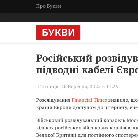
Про Букви
Російський розвіду
підводні кабелі Євр
П’ятниця, 26 Вересня, 2025 в 17:39
Розслідування
Financial Times
виявило, що 
країни Європи доступом до інтернету, енер
Військовий розвідувальний корабель Москв
кількох російських військових кораблів, як
Великої Британії для постійного спостере