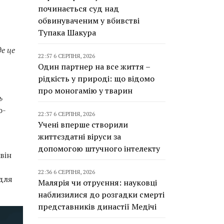
починається суд над
обвинуваченим у вбивстві
Тупака Шакура
е це
22:57 6 СЕРПНЯ, 2026
Один партнер на все життя –
рідкість у природі: що відомо
про моногамію у тварин
ь
о-
22:37 6 СЕРПНЯ, 2026
Учені вперше створили
життєздатні віруси за
допомогою штучного інтелекту
він
22:36 6 СЕРПНЯ, 2026
 для
Малярія чи отруєння: науковці
наблизилися до розгадки смерті
представників династії Медічі