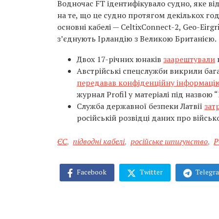
Водночас FT ідентифікувало судно, яке ві
на те, що це судно протягом декількох го
основні кабелі — CeltixConnect-2, Geo-Eirgr
з’єднують Ірландію з Великою Британією.
Двох 17-річних юнаків
заарештували
Австрійські спецслужби викрили баг
передавав конфіденційну інформаці
журнал Profil у матеріалі під назвою
Служба державної безпеки Латвії
зат
російській розвідці даних про військо
ЄС
,
підводні кабелі
,
російське шпигунство
,
Р
Facebook
Twitter
Telegr