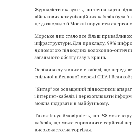
Журналісти вказують, що точна карта підв
військових комунікаційних кабелів була 
це дозволило б Москві порушити енергопо
Морське дно стало все більш привабливою 
інфраструктури. Для прикладу, 99% цифров
допомогою підводних волоконно-оптичних
загального обсягу газу в країні.
Особливо чутливими є кабелі, що передаю
спільної військової мережі США і Великобр
“Янтар” же оснащений підводними апарата
і інтернет-кабелів і перехоплювати інформ
можна підірвати в майбутньому.
Також існує ймовірність, що РФ може втру
кабелів, що може спричинити серйозні пере
високочастотна торгівля.