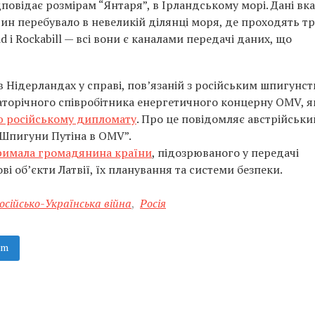
дповідає розмірам “Янтаря”, в Ірландському морі. Дані вк
дин перебувало в невеликій ділянці моря, де проходять т
id і Rockabill — всі вони є каналами передачі даних, що
в Нідерландах у справі, пов’язаній з російським шпигунст
аторічного співробітника енергетичного концерну OMV, 
ю російському дипломату
. Про це повідомляє австрійськи
 “Шпигуни Путіна в OMV”.
римала громадянина країни
, підозрюваного у передачі
ві об’єкти Латвії, їх планування та системи безпеки.
осійсько-Українська війна
,
Росія
am