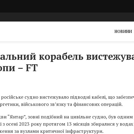
НОВИНИ
вальний корабель вистежув
опи – FT
російське судно вистежувало підводні кабелі, що забезп
гетики, військового зв’язку та фінансових операцій.
и “Янтар”, зовні подібний на цивільне судно, був одним 
і з осені 2023 року протягом 13 місяців збиралися у водах
ження за вузлами критичної інфраструктури.