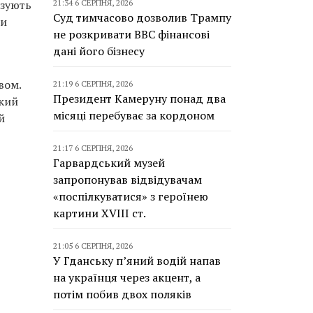
21:34 6 СЕРПНЯ, 2026
азують
Суд тимчасово дозволив Трампу
ри
не розкривати BBC фінансові
дані його бізнесу
вом.
21:19 6 СЕРПНЯ, 2026
Президент Камеруну понад два
який
місяці перебуває за кордоном
й
21:17 6 СЕРПНЯ, 2026
Гарвардський музей
запропонував відвідувачам
«поспілкуватися» з героїнею
картини XVIII ст.
21:05 6 СЕРПНЯ, 2026
У Гданську п’яний водій напав
на українця через акцент, а
потім побив двох поляків