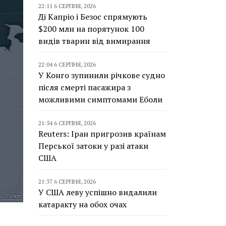
22:11 6 СЕРПНЯ, 2026
Ді Капріо і Безос спрямують
$200 млн на порятунок 100
видів тварин від вимирання
22:04 6 СЕРПНЯ, 2026
У Конго зупинили річкове судно
після смерті пасажира з
можливими симптомами Еболи
21:54 6 СЕРПНЯ, 2026
Reuters: Іран пригрозив країнам
Перської затоки у разі атаки
США
21:37 6 СЕРПНЯ, 2026
У США леву успішно видалили
катаракту на обох очах