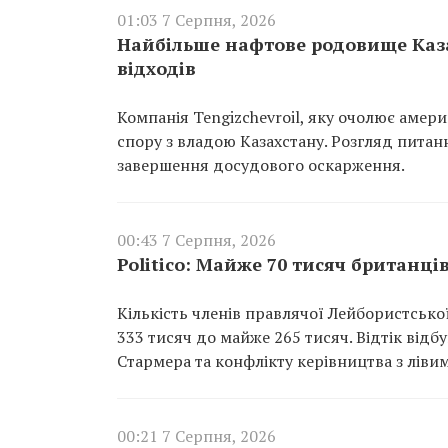
01:03 7 Серпня, 2026
Найбільше нафтове родовище Каза
відходів
Компанія Tengizchevroil, яку очолює амер
спору з владою Казахстану. Розгляд пита
завершення досудового оскарження.
00:43 7 Серпня, 2026
Politico: Майже 70 тисяч британці
Кількість членів правлячої Лейбористської 
333 тисяч до майже 265 тисяч. Відтік відб
Стармера та конфлікту керівництва з лівим
00:21 7 Серпня, 2026