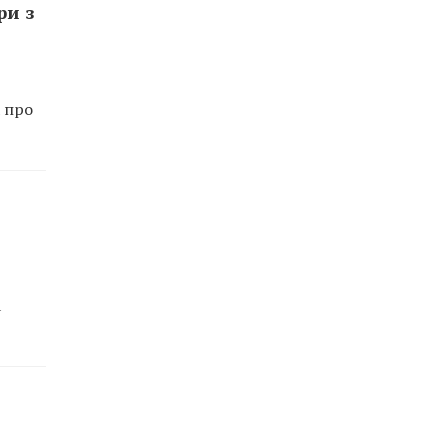
ри з
а про
а