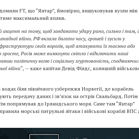
домили FT, що “Янтар”, ймовірно, вишуковував вузли між
атиме максимальний вплив.
й акцент на тому, щоб завдавати удару рано, сильно і там, д
табної війни. РФ вклала багато часу, грошей і зусиль у
фраструктури своїх ворогів, щоб атакувати їх таємно або
 зросте, Росія може вимкнути світло і відключити наші
вавши політичну волю і соціальну згуртованість, сподіваючис
ьої війни
“, — каже капітан Девід Філдс, колишній військов
 водах біля північного узбережжя Норвегії, де корабель
ють передачу даних і зв’язок на острів Свальбард. Потім 
отім попрямував до Ірландського моря. Саме там “Янтар”
правила морські патрульні літаки і військові кораблі ВПС