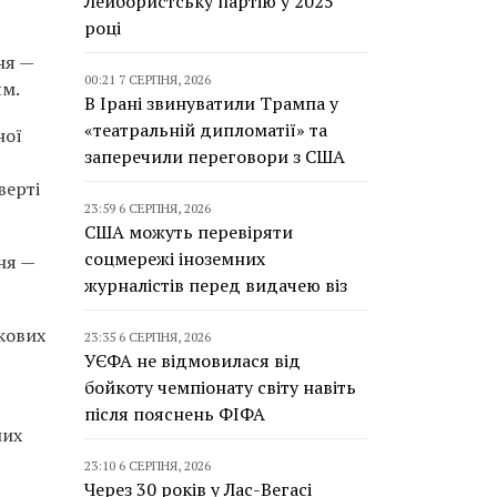
Лейбористську партію у 2025
році
ня —
00:21 7 СЕРПНЯ, 2026
ям.
В Ірані звинуватили Трампа у
«театральній дипломатії» та
ної
заперечили переговори з США
верті
23:59 6 СЕРПНЯ, 2026
США можуть перевіряти
соцмережі іноземних
ня —
журналістів перед видачею віз
кових
23:35 6 СЕРПНЯ, 2026
УЄФА не відмовилася від
бойкоту чемпіонату світу навіть
після пояснень ФІФА
них
23:10 6 СЕРПНЯ, 2026
Через 30 років у Лас-Вегасі