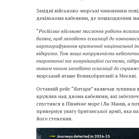
Західні військово-морські чиновники пові
декількома кабелями, де пошкодження м
“
Російське військове мислення робить велики
боляче, щоб запобігти ескалації до повномасш
картографування критичної національної ін
відкрито. Тож якщо напруженість небезпечно
енергетичні та комунікаційні системи, підір
таким чином запобігти ескалації до справжн
морський аташе Великобританії в Москві.
Останній рейс “Янтаря” включав зупинки в
кружляв над двома кабелями, які забезпечу
спустився в Північне море і Ла-Манш, а п
привернув увагу британської армії, яка на
його стеження.