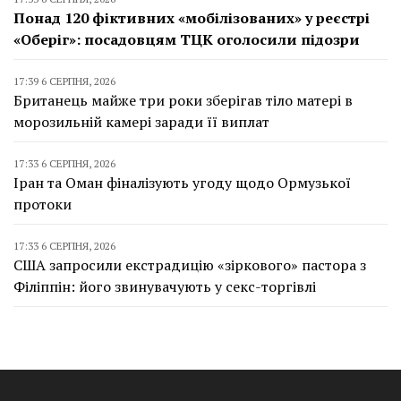
Понад 120 фіктивних «мобілізованих» у реєстрі
«Оберіг»: посадовцям ТЦК оголосили підозри
17:39 6 СЕРПНЯ, 2026
Британець майже три роки зберігав тіло матері в
морозильній камері заради її виплат
17:33 6 СЕРПНЯ, 2026
Іран та Оман фіналізують угоду щодо Ормузької
протоки
17:33 6 СЕРПНЯ, 2026
США запросили екстрадицію «зіркового» пастора з
Філіппін: його звинувачують у секс-торгівлі