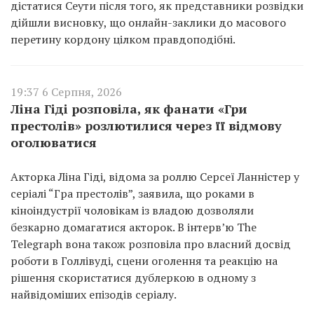
дістатися Сеути після того, як представники розвідки
дійшли висновку, що онлайн-заклики до масового
перетину кордону цілком правдоподібні.
19:37 6 Серпня, 2026
Ліна Гіді розповіла, як фанати «Гри
престолів» розлютилися через її відмову
оголюватися
Акторка Ліна Гіді, відома за роллю Серсеї Ланністер у
серіалі “Гра престолів”, заявила, що роками в
кіноіндустрії чоловікам із владою дозволяли
безкарно домагатися акторок. В інтерв’ю The
Telegraph вона також розповіла про власний досвід
роботи в Голлівуді, сцени оголення та реакцію на
рішення скористатися дублеркою в одному з
найвідоміших епізодів серіалу.