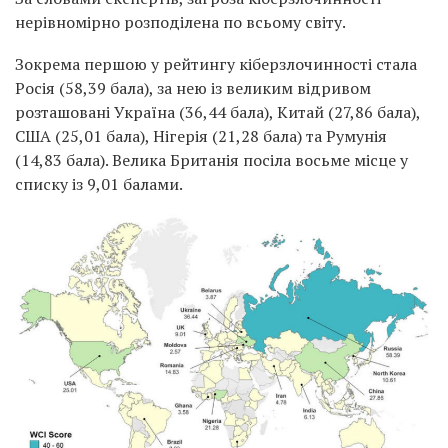
нерівномірно розподілена по всьому світу.
Зокрема першою у рейтингу кіберзлочинності стала
Росія (58,39 бала), за нею із великим відривом
розташовані Україна (36,44 бала), Китай (27,86 бала),
США (25,01 бала), Нігерія (21,28 бала) та Румунія
(14,83 бала). Велика Британія посіла восьме місце у
списку із 9,01 балами.