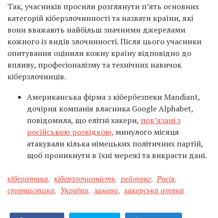
Так, учасників просили розглянути п’ять основних
категорій кіберзлочинності та назвати країни, які
вони вважають найбільш значними джерелами
кожного із видів злочинності. Після цього учасники
опитування оцінили кожну країну відповідно до
впливу, професіоналізму та технічних навичок
кіберзлочинців.
Американська фірма з кібербезпеки Mandiant,
дочірня компанія власника Google Alphabet,
повідомила, що елітні хакери,
пов’язані з
російською розвідкою,
минулого місяця
атакували кілька німецьких політичних партій,
щоб проникнути в їхні мережі та викрасти дані.
кібератака
,
кіберзлочинність
,
рейтинг
,
Росія
,
статистика
,
України
,
хакери
,
хакерська атака