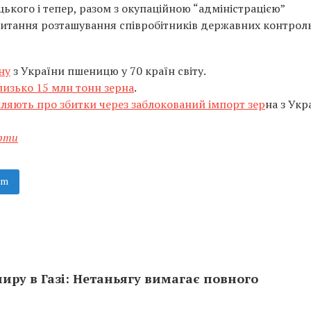
ького і тепер, разом з окупаційною “адміністрацією”
 питання розташування співробітників державних контрол
ну
з України пшеницю у 70 країн світу.
лизько 15 млн тонн зерна
.
ляють про збитки через заблокований імпорт зер
на з Укр
рти
am
иру в Газі: Нетаньягу вимагає повного