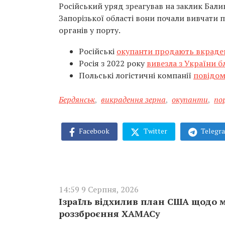
Російський уряд зреагував на заклик Балиц
Запорізької області вони почали вивчати
органів у порту.
Російські
окупанти продають вкраде
Росія з 2022 року
вивезла з України б
Польські логістичні компанії
повідом
Бердянськ
,
викрадення зерна
,
окупанти
,
по
Facebook
Twitter
Telegr
14:59 9 Серпня, 2026
Ізраїль відхилив план США щодо м
роззброєння ХАМАСу