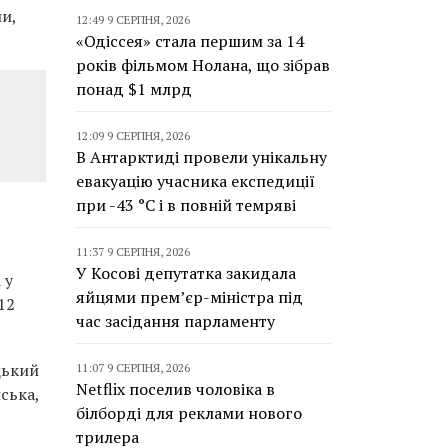
ми,
12:49 9 СЕРПНЯ, 2026
«Одіссея» стала першим за 14
років фільмом Нолана, що зібрав
понад $1 млрд
12:09 9 СЕРПНЯ, 2026
В Антарктиді провели унікальну
евакуацію учасника експедиції
при -43 °C і в повній темряві
11:37 9 СЕРПНЯ, 2026
У Косові депутатка закидала
 у
яйцями прем’єр-міністра під
12
час засідання парламенту
цький
11:07 9 СЕРПНЯ, 2026
Netflix поселив чоловіка в
ська,
білборді для реклами нового
трилера