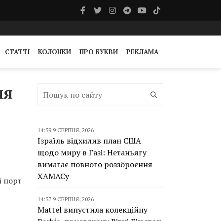
СТАТТІ
КОЛОНКИ
ПРО БУКВИ
РЕКЛАМА
ня
14:59 9 СЕРПНЯ, 2026
Ізраїль відхилив план США
щодо миру в Газі: Нетаньягу
вимагає повного роззброєння
ХАМАСу
й порт
14:57 9 СЕРПНЯ, 2026
Mattel випустила колекційну