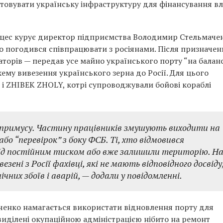
стовувати українську інфраструктуру для фінансування вл
цес курує директор підприємства Володимир Стельмаче
о погодився співпрацювати з росіянами. Після призначен
аторів — передав усе майно українського порту “на балан
схему вивезення українського зерна до Росії. Для цього
і ZHIBEK ZHOLY, котрі супроводжували бойові кораблі
 примусу. Частину працівників змушують виходити на
або “перевірок” з боку ФСБ. Ті, хто відмовився
ід постійним тиском або вже залишили територію. Н
езені з Росії фахівці, які не мають відповідного досвіду
чних збоїв і аварій, — додали у повідомленні.
енко намагається використати відновлення порту для
 виділені окупаційною адміністрацією нібито на ремонт