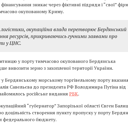
 фінансування зникає через фіктивні підряди і “свої” фір
тимчасово окупованому Криму.
 логістики, окупаційна влада перетворює Бердянський
ання ресурсів, прикриваючись гучними заявами про
ли у ЦНС.
 митницю у порту тимчасово окупованого Бердянська
дше вивозити зерно з захопленої території України.
 у Бердянському морському торгівельному порту вказана
італія Савельєва до президента РФ Володимира Путіна від 
ознайомилось російське видання
РБК
.
окупаційний “губернатор” Запорізької області Євген Бали
о доцільність створення пункту пропуску у порту Бердян
м федерального бюджету.