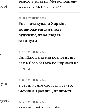
темою виставки Метрополітен-
торі
музею та Met Gala 2027
08:51 9 СЕРПНЯ, 2026
Росія атакувала Харків:
пошкоджені житлові
будинки, двоє людей
загинули
08:26 9 СЕРПНЯ, 2026
уск
Син Джо Байдена розповів, що
рак в його батька поширився на
кістки
08:05 9 СЕРПНЯ, 2026
у в
9 серпня: яке сьогодні свято,
іменини, традиції, прикмети
есі 7
07:55 9 СЕРПНЯ, 2026
Втрати росіян: за добу