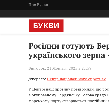
Про Букви
Росіяни готують Бе
українського зерна
Вівторок, 21 Жовтня, 2025 в 21:59
Джерело:
Центр національного спротиву
У Центрі нацспротиву повідомили, що рос
в окупованому Бердянську. Голова уряду Р
морському порту створюється постійний 