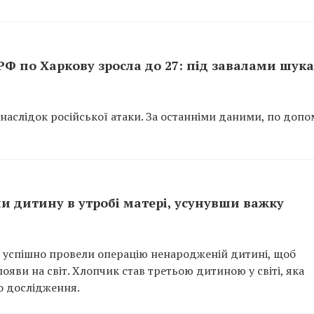
 РФ по Харкову зросла до 27: під завалами шук
внаслідок російської атаки. За останніми даними, по допо
и дитину в утробі матері, усунувши важку
ША успішно провели операцію ненародженій дитині, щоб
яви на світ. Хлопчик став третьою дитиною у світі, яка
о дослідження.