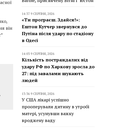
Barbie, присвячену Вітні Г’юстон
асної
14:37 9 СЕРПНЯ, 2026
«Ти програєш. Здайся!»:
нко,
Ештон Кутчер звернувся до
ня він
Путіна після удару по стадіону
с”
в Одесі
14:03 9 СЕРПНЯ, 2026
Кількість постраждалих від
удару РФ по Харкову зросла до
27: під завалами шукають
людей
а
,
13:36 9 СЕРПНЯ, 2026
У США лікарі успішно
прооперували дитину в утробі
матері, усунувши важку
вроджену ваду