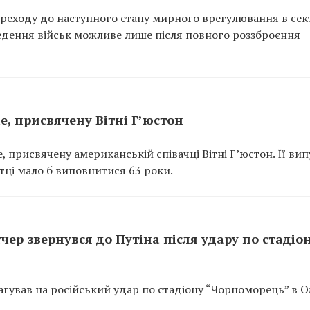
реходу до наступного етапу мирного врегулювання в сек
ведення військ можливе лише після повного роззброєння
e, присвячену Вітні Г’юстон
, присвячену американській співачці Вітні Г’юстон. Її вип
тці мало б виповнитися 63 роки.
чер звернувся до Путіна після удару по стадіон
гував на російський удар по стадіону “Чорноморець” в Од