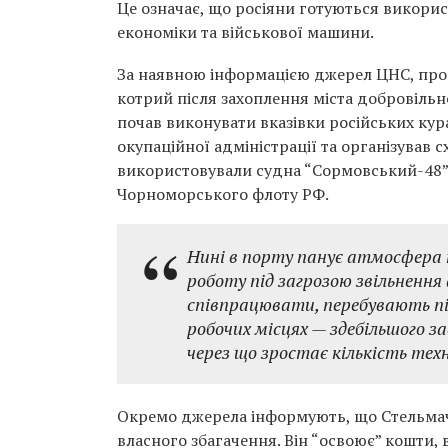
Це означає, що росіяни готуються викори
економіки та військової машини.
За наявною інформацією джерел ЦНС, про
котрий після захоплення міста добровільн
почав виконувати вказівки російських кур
окупаційної адміністрації та організував 
використовували судна “Сормовський-48” 
Чорноморського флоту РФ.
Нині в порту панує атмосфера
роботу під загрозою звільнення 
співпрацювати, перебувають п
робочих місцях — здебільшого зав
через що зростає кількість техні
Окремо джерела інформують, що Стельмач
власного збагачення. Він “освоює” кошти,