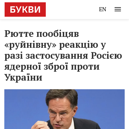
EN
Рютте пообіцяв
«руйнівну» реакцію у
разі застосування Росією
ядерної зброї проти
України