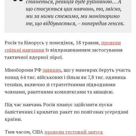
станеться, реакція буде руйнівною… А
що стосується цих навчань, то, звісно,
ми за ними стежимо, ми моніторимо
те, що відбувається, – попередив генсек.
Росія та Білорусь у понеділок, 18 травня,
провели
спільні навчання
із відпрацюванням застосування
тактичної ядерної зброї.
Міноборони РФ
заявило
, що у маневрах беруть участь
понад 64 тис. військових і більш як 7,8 тис. одиниць
техніки, включно зі стратегічними підводними
човнами, ракетними комплексами та авіацією.
Під час навчань Росія планує здійснити пуски
балістичних і крилатих ракет по полігонах усередині
країни.
Тим часом,
США
провели тестовий запуск