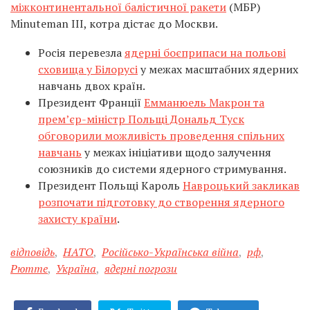
міжконтинентальної балістичної ракети
(МБР)
Minutеman III, котра дістає до Москви
.
Росія перевезла
ядерні боєприпаси на польові
сховища у Білорусі
у межах масштабних ядерних
навчань двох країн.
Президент Франції
Емманюель Макрон та
прем’єр-міністр Польщі Дональд Туск
обговорили можливість проведення спільних
навчань
у межах ініціативи щодо залучення
союзників до системи ядерного стримування.
Президент Польщі Кароль
Навроцький закликав
розпочати підготовку до створення ядерного
захисту країни
.
відповідь
,
НАТО
,
Російсько-Українська війна
,
рф
,
Рютте
,
Україна
,
ядерні погрози