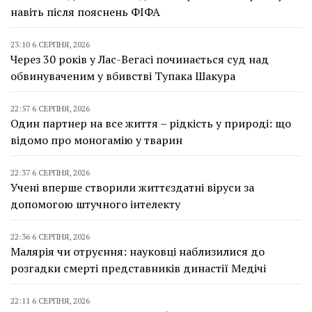
навіть після пояснень ФІФА
23:10 6 СЕРПНЯ, 2026
Через 30 років у Лас-Вегасі починається суд над
обвинуваченим у вбивстві Тупака Шакура
22:57 6 СЕРПНЯ, 2026
Один партнер на все життя – рідкість у природі: що
відомо про моногамію у тварин
22:37 6 СЕРПНЯ, 2026
Учені вперше створили життєздатні віруси за
допомогою штучного інтелекту
22:36 6 СЕРПНЯ, 2026
Малярія чи отруєння: науковці наблизилися до
розгадки смерті представників династії Медічі
22:11 6 СЕРПНЯ, 2026