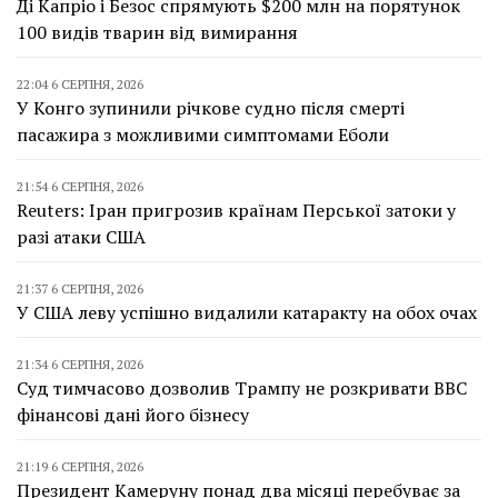
Ді Капріо і Безос спрямують $200 млн на порятунок
100 видів тварин від вимирання
22:04 6 СЕРПНЯ, 2026
У Конго зупинили річкове судно після смерті
пасажира з можливими симптомами Еболи
21:54 6 СЕРПНЯ, 2026
Reuters: Іран пригрозив країнам Перської затоки у
разі атаки США
21:37 6 СЕРПНЯ, 2026
У США леву успішно видалили катаракту на обох очах
21:34 6 СЕРПНЯ, 2026
Суд тимчасово дозволив Трампу не розкривати BBC
фінансові дані його бізнесу
21:19 6 СЕРПНЯ, 2026
Президент Камеруну понад два місяці перебуває за