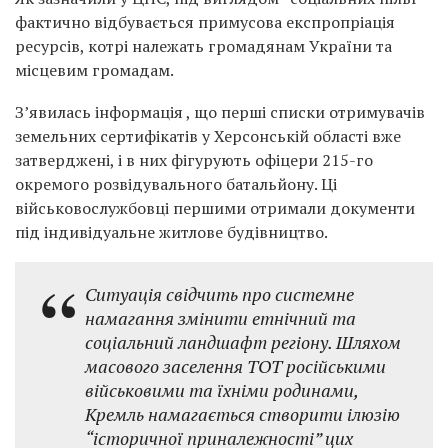
фактично відбувається примусова експропріація
ресурсів, котрі належать громадянам України та
місцевим громадам.
З’явилась інформація , що перші списки отримувачів
земельних сертифікатів у Херсонській області вже
затверджені, і в них фігурують офіцери 215-го
окремого розвідувального батальйону. Ці
військовослужбовці першими отримали документи
під індивідуальне житлове будівництво.
Ситуація свідчить про системне
намагання змінити етнічний та
соціальний ландшафт регіону. Шляхом
масового заселення ТОТ російськими
військовими та їхніми родинами,
Кремль намагається створити ілюзію
“історичної приналежності” цих