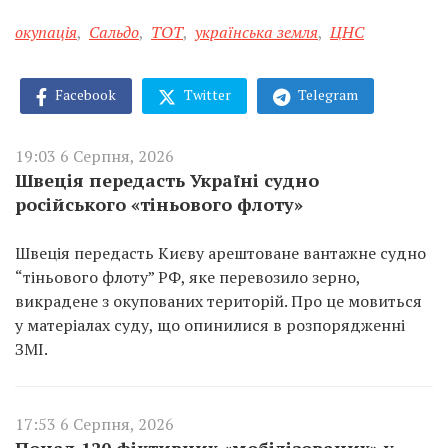
окупація
,
Сальдо
,
ТОТ
,
українська земля
,
ЦНС
Facebook
Twitter
Telegram
19:03 6 Серпня, 2026
Швеція передасть Україні судно
російського «тіньового флоту»
Швеція передасть Києву арештоване вантажне судно
“тіньового флоту” РФ, яке перевозило зерно,
викрадене з окупованих територій. Про це мовиться
у матеріалах суду, що опинилися в розпорядженні
ЗМІ.
17:53 6 Серпня, 2026
Понад 120 фіктивних «мобілізованих» у