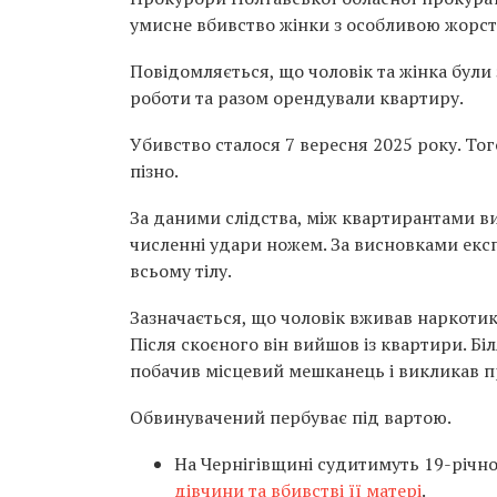
умисне вбивство жінки з особливою жорстокі
Повідомляється, що чоловік та жінка бул
роботи та разом орендували квартиру.
Убивство сталося 7 вересня 2025 року. То
пізно.
За даними слідства, між квартирантами ви
численні удари ножем. За висновками експ
всьому тілу.
Зазначається, що чоловік вживав наркотик
Після скоєного він вийшов із квартири. Бі
побачив місцевий мешканець і викликав п
Обвинувачений пербуває під вартою.
На Чернігівщині судитимуть 19-річн
дівчини та вбивстві її матері
.