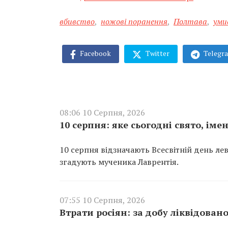
вбивство
,
ножові поранення
,
Полтава
,
уми
Facebook
Twitter
Telegr
08:06 10 Серпня, 2026
10 серпня: яке сьогодні свято, ім
10 серпня відзначають Всесвітній день ле
згадують мученика Лаврентія.
07:55 10 Серпня, 2026
Втрати росіян: за добу ліквідован