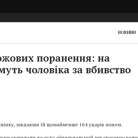
НОВИНИ
жових поранення: на
уть чоловіка за вбивство
у жінку, завдавши їй щонайменше 164 ударів ножем.
ури скерували до суду обвинувальний акт стосовно чолов