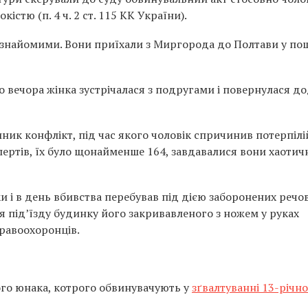
стю (п. 4 ч. 2 ст. 115 КК України).
и знайомими. Вони приїхали з Миргорода до Полтави у по
го вечора жінка зустрічалася з подругами і повернулася д
ник конфлікт, під час якого чоловік спричинив потерпілі
ертів, їх було щонайменше 164, завдавалися вони хаотич
и і в день вбивства перебував під дією заборонених речо
ля під’їзду будинку його закривавленого з ножем у руках
равоохоронців.
ого юнака, котрого обвинувачують у
зґвалтуванні 13-річно