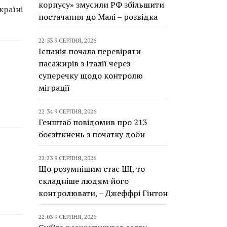
корпусу» змусили РФ збільшити
країні
постачання до Малі – розвідка
22:53 9 СЕРПНЯ, 2026
Іспанія почала перевіряти
пасажирів з Італії через
суперечку щодо контролю
міграції
22:34 9 СЕРПНЯ, 2026
Генштаб повідомив про 213
боєзіткнень з початку доби
22:23 9 СЕРПНЯ, 2026
Що розумнішим стає ШІ, то
складніше людям його
контролювати, – Джеффрі Гінтон
22:03 9 СЕРПНЯ, 2026