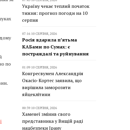
Україну чекає теплий початок
тижня: прогноз погоди на 10
шуках
серпня
07:16 10 СЕРПНЯ, 2026
одому
Росія вдарила п’ятьма
КАБами по Сумах: є
постраждалі та руйнування
й
но по
01:09 10 СЕРПНЯ, 2026
Конгресвумен Александрія
Окасіо-Кортес заявила, що
вин.
вирішила заморозити
яйцеклітини
00:39 10 СЕРПНЯ, 2026
Хаменеї змінив свого
представника у Вищій раді
ї
нацбезпеки Ірану