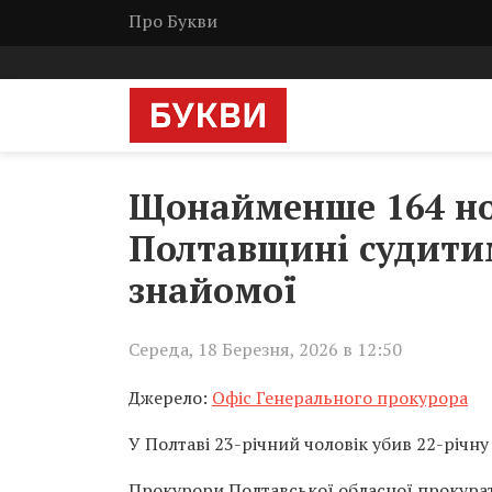
Про Букви
Щонайменше 164 но
Полтавщині судитим
знайомої
Середа, 18 Березня, 2026 в 12:50
Джерело:
Офіс Генерального прокурора
У Полтаві 23-річний чоловік убив 22-річн
Прокурори Полтавської обласної прокурат