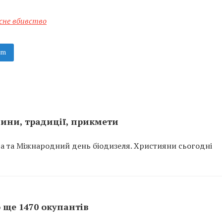
сне вбивство
am
енини, традиції, прикмети
ва та Міжнародний день біодизеля. Християни сьогодні
о ще 1470 окупантів