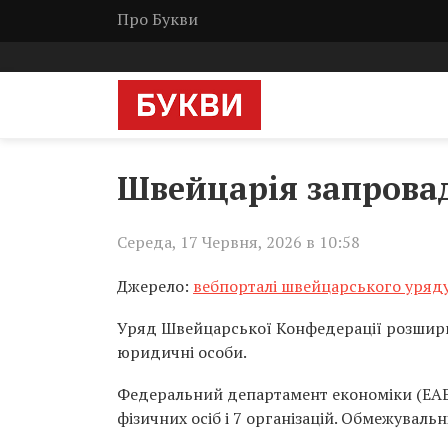
Про Букви
Швейцарія запровад
Середа, 17 Червня, 2026 в 10:58
Джерело:
вебпорталі швейцарського уряд
Уряд Швейцарської Конфедерації розширив
юридичні особи.
Федеральний департамент економіки (EAER)
фізичних осіб і 7 організацій. Обмежувальн