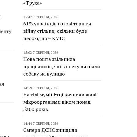
«Труха»
т
15:42 7 СЕРПНЯ, 2026
61% українців готові терпіти
війну стільки, скільки буде
менту
необхідно – КМІС
15:02 7 СЕРПНЯ, 2026
Нова пошта звільнила
працівників, які в спеку вигнали
собаку на вулицю
ня
14:59 7 СЕРПНЯ, 2026
На тілі мумії Етці виявили живі
мікроорганізми віком понад
5300 років
14:44 7 СЕРПНЯ, 2026
Сапери ДСНС знищили
мали