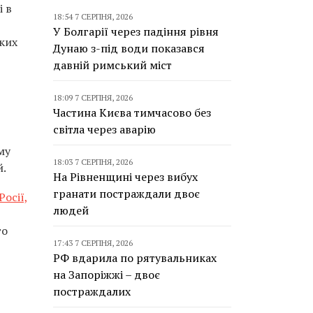
і в
18:54 7 СЕРПНЯ, 2026
У Болгарії через падіння рівня
ьких
Дунаю з-під води показався
давній римський міст
18:09 7 СЕРПНЯ, 2026
Частина Києва тимчасово без
світла через аварію
му
18:03 7 СЕРПНЯ, 2026
й.
На Рівненщині через вибух
гранати постраждали двоє
Росії,
людей
го
17:43 7 СЕРПНЯ, 2026
РФ вдарила по рятувальниках
на Запоріжжі – двоє
постраждалих