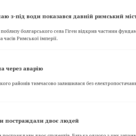
унаю з-під води показався давній римський міс
 поблизу болгарського села Гіген відкрив частини фунда
 часів Римської імперії.
ла через аварію
ького районів тимчасово залишилася без електропостачан
ти постраждали двоє людей
и постраждали двоє студентів. Батька одного з них затри