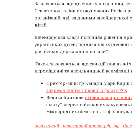
Зазначається, що до списку потрапили, зок
Севастополі та інших окупованих Росією р
організацій, які, за даними швейцарської 
дітей.
Швейцарська влада пояснила рішення приче
українських дітей, піддавання їх ідеологі
російської державної політики”.
Також зазначається, що санкції пов’язані 
переміщенні та насильницькій асиміляції 
Прем’єр-міністр Канади Марк Карні 
зокрема проти тіньового флоту РФ.
Велика Британія
оголосила про новий
флоту”, мереж військових закупівель 
міжнародних обмежень та фінансуван
нові санкції
,
нові санкції проти рф
,
рф
,
Шве