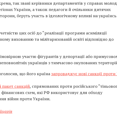
рема, так звані керівники департаментів у справах молод
егіонах України, а також педагоги й очільники дитячих
сторони, беруть участь в ідеологічному впливі на українс
тністю цих осіб до “реалізації програми асиміляції
чному вихованню та мілітаризованій освіті відповідно до
з імовірною участю фігурантів у депортації або примусово
неповнолітніх українців з тимчасово окупованих територі
оголосив, що його країна
запроваджує нові санкції проти 
 пакет санкцій
, спрямованих проти російського “тіньово
і фінансових схем, які РФ використовує для обходу
ня війни проти України.
йцарія