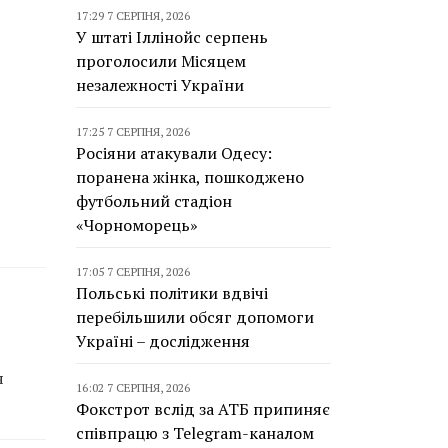
17:29 7 СЕРПНЯ, 2026
У штаті Іллінойс серпень
проголосили Місяцем
незалежності України
17:25 7 СЕРПНЯ, 2026
Росіяни атакували Одесу:
поранена жінка, пошкоджено
футбольний стадіон
«Чорноморець»
17:05 7 СЕРПНЯ, 2026
Польські політики вдвічі
перебільшили обсяг допомоги
Україні – дослідження
я
16:02 7 СЕРПНЯ, 2026
Фокстрот вслід за АТБ припиняє
співпрацю з Telegram-каналом