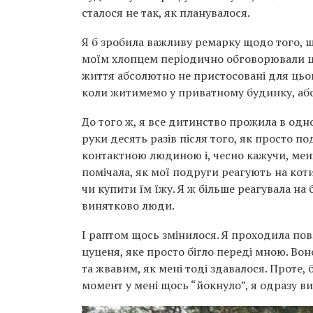
сталося не так, як планувалося.
Я б зробила важливу ремарку щодо того, щ
моїм хлопцем періодично обговорювали це
життя абсолютно не пристосовані для цьог
коли житимемо у приватному будинку, або
До того ж, я все дитинство прожила в одн
руки десять разів після того, як просто по
контактною людиною і, чесно кажучи, мен
помічала, як мої подруги реагують на коти
чи купити їм їжу. Я ж більше реагувала на
винятково люди.
І раптом щось змінилося. Я проходила повз
цуценя, яке просто бігло переді мною. Во
та жвавим, як мені тоді здавалося. Проте,
момент у мені щось “йокнуло”, я одразу ви