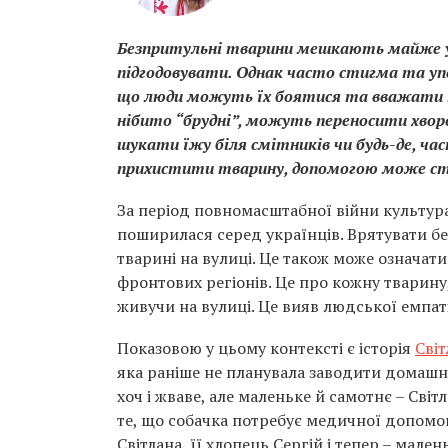
Безпритульні тварини мешкають майже у 
підгодовувати. Однак часто стигма та у
що люди можуть їх боятися та вважати н
нібито “брудні”, можуть переносити хвор
шукати їжу біля смітників чи будь-де, час
прихистити тварину, допомогою може ста
За період повномасштабної війни культур
поширилася серед українців. Врятувати бе
тварині на вулиці. Це також може означат
фронтових регіонів. Це про кожну тварину
живучи на вулиці. Це вияв людської емпаті
Показовою у цьому контексті є історія
Сві
яка раніше не планувала заводити домашні
хоч і жваве, але маленьке й самотнє – Св
те, що собачка потребує медичної допомог
Світлана, її хлопець Сергій і тепер – мален