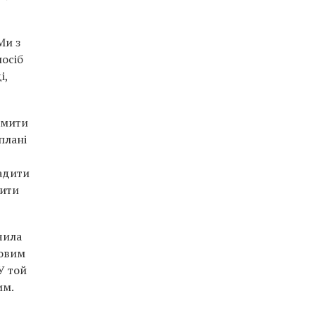
Ми з
осіб
і,
омити
плані
ладити
лити
чила
ровим
У той
им.