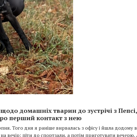
 щодо домашніх тварин до зустрічі з Пепсі,
про перший контакт з нею
серпня. Того дня я раніше вирвалась з офісу і йшла додому в
 на вечір: піти до спортзали, а потім приготувати вечерю.