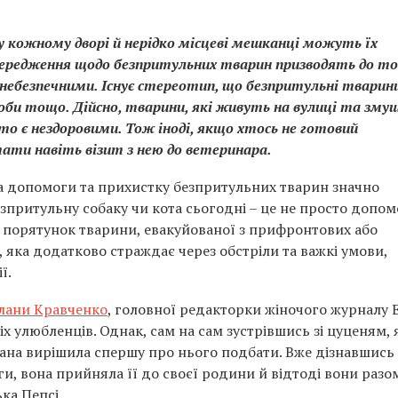
кожному дворі й нерідко місцеві мешканці можуть їх
передження щодо безпритульних тварин призводять до то
ебезпечними. Існує стереотип, що безпритульні тварин
оби тощо. Дійсно, тварини, які живуть на вулиці та зму
то є нездоровими. Тож іноді, якщо хтось не готовий
ти навіть візит з нею до ветеринара.
а допомоги та прихистку безпритульних тварин значно
зпритульну собаку чи кота сьогодні – це не просто допом
и порятунок тварини, евакуйованої з прифронтових або
, яка додатково страждає через обстріли та важкі умови,
ї.
тлани Кравченко
, головної редакторки жіночого журналу Еl
х улюбленців. Однак, сам на сам зустрівшись зі цуценям, 
ітлана вирішила спершу про нього подбати. Вже дізнавшись
и, вона прийняла її до своєї родини й відтоді вони разо
ька Пепсі.