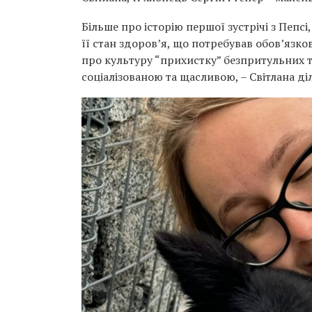
Більше про історію першої зустрічі з Пепс
її стан здоров’я, що потребував обов’язко
про культуру “прихистку” безпритульних та
соціалізованою та щасливою, – Світлана діл