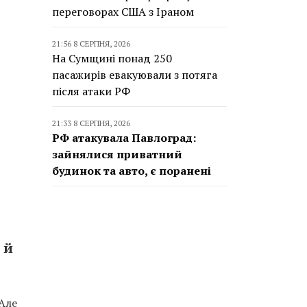
переговорах США з Іраном
21:56 8 СЕРПНЯ, 2026
На Сумщині понад 250
пасажирів евакуювали з потяга
після атаки РФ
21:33 8 СЕРПНЯ, 2026
РФ атакувала Павлоград:
зайнялися приватний
будинок та авто, є поранені
 й
 Але