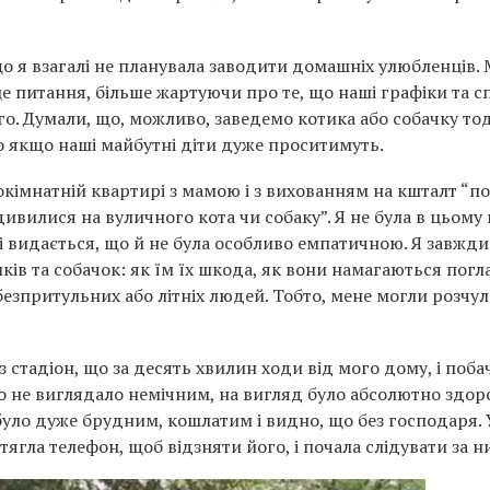
о я взагалі не планувала заводити домашніх улюбленців. 
 питання, більше жартуючи про те, що наші графіки та сп
о. Думали, що, можливо, заведемо котика або собачку тод
 якщо наші майбутні діти дуже проситимуть.
окімнатній квартирі з мамою і з вихованням на кшталт “п
дивилися на вуличного кота чи собаку”. Я не була в цьому 
і видається, що й не була особливо емпатичною. Я завжди
ків та собачок: як їм їх шкода, як вони намагаються пог
 безпритульних або літніх людей. Тобто, мене могли розчу
 стадіон, що за десять хвилин ходи від мого дому, і поба
но не виглядало немічним, на вигляд було абсолютно здо
 було дуже брудним, кошлатим і видно, що без господаря. 
тягла телефон, щоб відзняти його, і почала слідувати за н