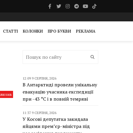
СТАТТІ
КОЛОНКИ
ПРО БУКВИ
РЕКЛАМА
12:09 9 СЕРПНЯ, 2026
В Антарктиді провели унікальну
евакуацію учасника експедиції
клюзив
при -43 °C і в повній темряві
11:37 9 СЕРПНЯ, 2026
У Косові депутатка закидала
яйцями прем’єр-міністра під