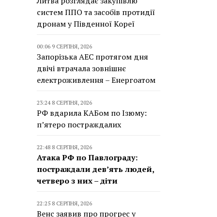
Литва розглядає закупівлю
систем ППО та засобів протидії
дронам у Південної Кореї
00:06 9 СЕРПНЯ, 2026
Запорізька АЕС протягом дня
двічі втрачала зовнішнє
електроживлення – Енергоатом
23:24 8 СЕРПНЯ, 2026
РФ вдарила КАБом по Ізюму:
п’ятеро постраждалих
22:48 8 СЕРПНЯ, 2026
Атака РФ по Павлограду:
постраждали дев’ять людей,
четверо з них – діти
22:25 8 СЕРПНЯ, 2026
Венс заявив про прогрес у