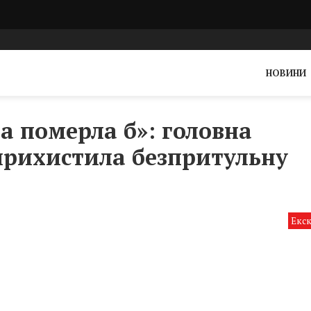
НОВИНИ
а померла б»: головна
 прихистила безпритульну
Екс