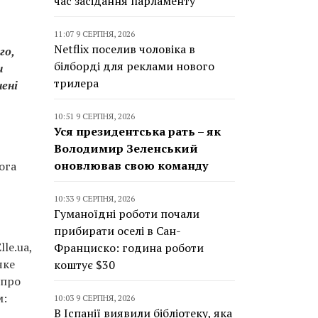
час засідання парламенту
11:07 9 СЕРПНЯ, 2026
Netflix поселив чоловіка в
го,
білборді для реклами нового
и
трилера
шені
10:51 9 СЕРПНЯ, 2026
Уся президентська рать – як
Володимир Зеленський
оновлював свою команду
ога
10:33 9 СЕРПНЯ, 2026
Гуманоїдні роботи почали
прибирати оселі в Сан-
lе.ua,
Франциско: година роботи
яке
коштує $30
 про
м:
10:03 9 СЕРПНЯ, 2026
В Іспанії виявили бібліотеку, яка