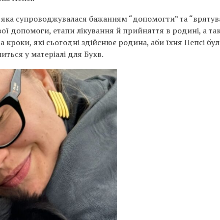
і, яка супроводжувалася бажанням “допомогти” та “врятув
вої допомоги, етапи лікування й прийняття в родині, а та
 кроки, які сьогодні здійснює родина, аби їхня Пепсі бул
иться у матеріалі для Букв.