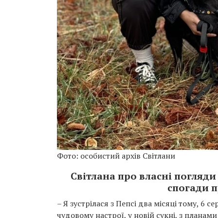
Фото: особистий архів Світлани
Світлана про власні погляди
спогади 
– Я зустрілася з Пепсі два місяці тому, 6 
чудовому настрої, у новій сукні, з планами