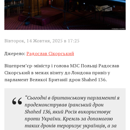
Вівторок, 14 Жовтня, 2025 в 17:25
Джерело:
Радослав Сікорський
Віцепрем’єр-міністр і голова МЗС Польщі Радослав
Сікорський в межах візиту до Лондона привіз у
парламент Великої Британії дрон Shahed 136.
“Сьогодні в британському парламенті я
продемонстрував іранський дрон
Shahed 136, який Росія використовує
проти України. Кремль за допомогою
таких дронів тероризує українців, а за