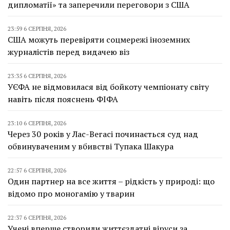
дипломатії» та заперечили переговори з США
23:59 6 СЕРПНЯ, 2026
США можуть перевіряти соцмережі іноземних
журналістів перед видачею віз
23:35 6 СЕРПНЯ, 2026
УЄФА не відмовилася від бойкоту чемпіонату світу
навіть після пояснень ФІФА
23:10 6 СЕРПНЯ, 2026
Через 30 років у Лас-Вегасі починається суд над
обвинуваченим у вбивстві Тупака Шакура
22:57 6 СЕРПНЯ, 2026
Один партнер на все життя – рідкість у природі: що
відомо про моногамію у тварин
22:37 6 СЕРПНЯ, 2026
Учені вперше створили життєздатні віруси за