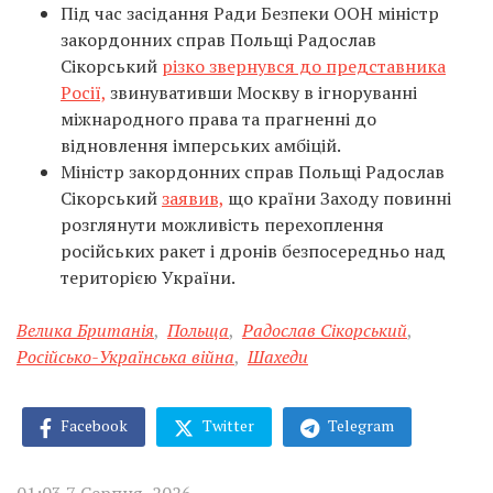
Під час засідання Ради Безпеки ООН міністр
закордонних справ Польщі Радослав
Сікорський
різко звернувся до представника
Росії,
звинувативши Москву в ігноруванні
міжнародного права та прагненні до
відновлення імперських амбіцій.
Міністр закордонних справ Польщі Радослав
Сікорський
заявив,
що країни Заходу повинні
розглянути можливість перехоплення
російських ракет і дронів безпосередньо над
територією України.
Велика Британія
,
Польща
,
Радослав Сікорський
,
Російсько-Українська війна
,
Шахеди
Facebook
Twitter
Telegram
01:03 7 Серпня, 2026