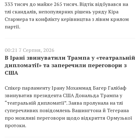
333 тисяч до майже 265 тисяч. Відтік відбувався на
тлі скандалів, непопулярних рішень уряду Кіра
Стармера та конфлікту керівництва з лівим крилом
партії.
00:21 7 Серпня, 2026
В Ірані звинуватили Трампа у «театральній
дипломатії» та заперечили переговори з
США
Спікер парламенту Ірану Мохаммад Багер Галібаф
звинуватив президента США Дональда Трампа у
“театральній дипломатії”. Заява пролунала на тлі
суперечливих повідомлень Вашингтона й Тегерана
про можливі переговори щодо відкриття Ормузької
протоки.