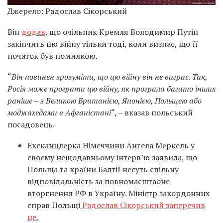
Джерело: Радослав Сікорський
Він
додав
, що очільник Кремля Володимир Путін
закінчить цю війну тільки тоді, коли визнає, що її
початок був помилкою.
“
Він повинен зрозуміти, що цю війну він не виграє. Так,
Росія може програти цю війну, як програла багато інших
раніше – з Великою Британією, Японією, Польщею або
моджахедами в Афганістані
“, – вказав польський
посадовець.
Ексканцлерка Німеччини Ангела Меркель у
своєму нещодавньому інтерв’ю заявила, що
Польща та країни Балтії несуть спільну
відповідальність за повномасштабне
вторгнення РФ в Україну. Міністр закордонних
справ Польщі
Радослав Сікорський заперечив
це.