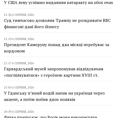
У США леву успішно видалили катаракту на обох очах
21:34 6 СЕРПНЯ, 2026
Суд тимчасово дозволив Трампу не розкривати BBC
фінансові дані його бізнесу
21:19 6 СЕРПНЯ, 2026
Президент Камеруну понад два місяці перебуває за
кордоном
21:17 6 СЕРПНЯ, 2026
Гарвардський музей запропонував відвідувачам
«поспілкуватися» з героїнею картини XVIII ст.
21:05 6 СЕРПНЯ, 2026
У Гданську п’яний водій напав на українця через
акцент, а потім побив двох поляків
20:59 6 СЕРПНЯ, 2026
Литва припускає, що Росія може використати