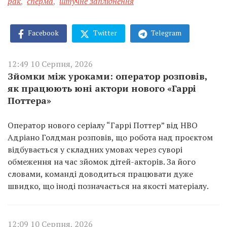
рак
,
сперма
,
штучне запліднення
Facebook
Twitter
Telegram
12:49 10 Серпня, 2026
Зйомки між уроками: оператор розповів,
як працюють юні актори нового «Гаррі
Поттера»
Оператор нового серіалу “Гаррі Поттер” від HBO
Адріано Голдман розповів, що робота над проєктом
відбувається у складних умовах через суворі
обмеження на час зйомок дітей-акторів. За його
словами, команді доводиться працювати дуже
швидко, що іноді позначається на якості матеріалу.
12:09 10 Серпня, 2026