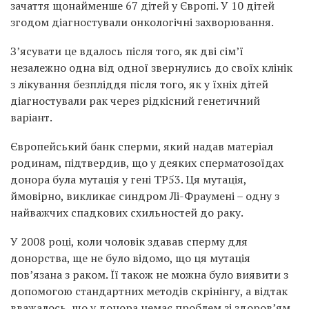
зачаття щонайменше 67 дітей у Європі. У 10 дітей
згодом діагностували онкологічні захворювання.
З’ясувати це вдалось після того, як дві сім’ї
незалежно одна від одної звернулись до своїх клінік
з лікування безпліддя після того, як у їхніх дітей
діагностували рак через рідкісний генетичний
варіант.
Європейський банк сперми, який надав матеріал
родинам, підтвердив, що у деяких сперматозоїдах
донора була мутація у гені TP53. Ця мутація,
ймовірно, викликає синдром Лі-Фраумені – одну з
найважчих спадкових схильностей до раку.
У 2008 році, коли чоловік здавав сперму для
донорства, ще не було відомо, що ця мутація
пов’язана з раком. Її також не можна було виявити з
допомогою стандартних методів скрінінгу, а відтак
вважалось, що у донора немає проблем зі здоров’ям.