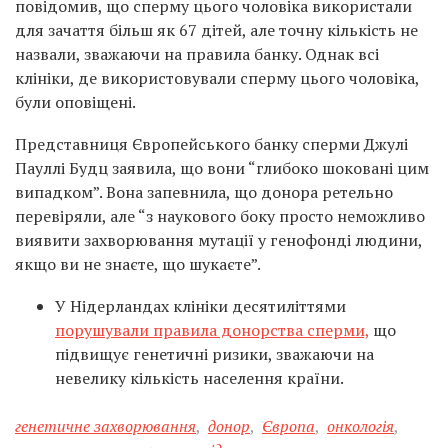
повідомив, що сперму цього чоловіка використали
для зачаття більш як 67 дітей, але точну кількість не
назвали, зважаючи на правила банку. Однак всі
клініки, де використовували сперму цього чоловіка,
були оповіщені.
Представниця Європейського банку сперми Джулі
Пауллі Будц заявила, що вони “глибоко шоковані цим
випадком”. Вона запевнила, що донора ретельно
перевіряли, але “з наукового боку просто неможливо
виявити захворювання мутації у генофонді людини,
якщо ви не знаєте, що шукаєте”.
У Нідерландах клініки десятиліттями
порушували правила донорства сперми,
що
підвищує генетичні ризики, зважаючи на
невелику кількість населення країни.
генетичне захворювання
,
донор
,
Європа
,
онкологія
,