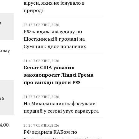
віруси, яких не існувало в
природі
е
22:12 7 СЕРПНЯ, 2026
РФ завдала авіаудару по
Шосткинській громаді на
Сумщині: двоє поранених
хому
21:40 7 СЕРПНЯ, 2026
Сенат США ухвалив
законопроєкт Ліндсі Грема
про санкції проти РФ
на
21:22 7 СЕРПНЯ, 2026
На Миколаївщині зафіксували
перший у сезоні укус каракурта
4.00
20:20 7 СЕРПНЯ, 2026
РФ вдарила КАБом по