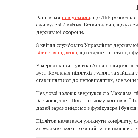
Раніше ми
повідомили
, що ДБР розпочало
фунікулері 7 квітня. Встановлено, що учас
державної охорони.
8 квітня службовцю Управління державно
вбивстві підлітка
, що сталося на станції фу
У мережі користувачка Анна поширила істор
вуст. Компанія підлітків гуляла та зайшла
став чіплятися до неповнолітніх, але вони
Невдовзі чоловік звернувся до Максима, пі
Батьківщині?”. Підліток йому відповів: “Як
давай зараз вийдемо з фунікулера і будеш 
Підліток намагався уникнути конфлікту, ск
агресивно налаштований та, як пізніше ста