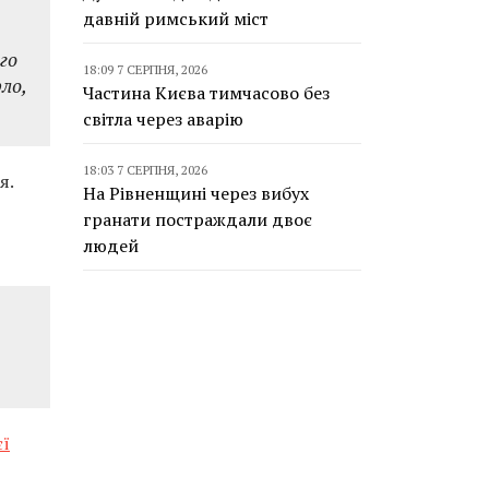
давній римський міст
го
18:09 7 СЕРПНЯ, 2026
ло,
Частина Києва тимчасово без
світла через аварію
18:03 7 СЕРПНЯ, 2026
я.
На Рівненщині через вибух
гранати постраждали двоє
людей
єї