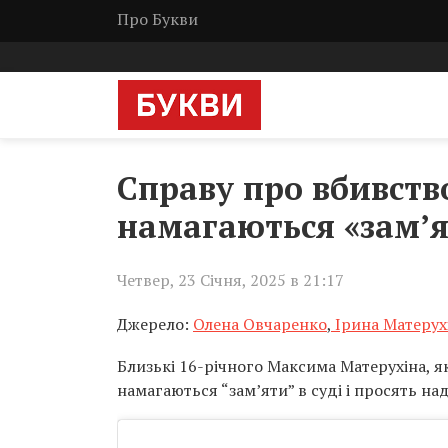
Про Букви
Справу про вбивство
намагаються «зам’я
Четвер, 23 Січня, 2025 в 21:17
Джерело:
Олена Овчаренко
,
Ірина Матерух
Близькі 16-річного Максима Матерухіна, я
намагаються “зам’яти” в суді і просять на