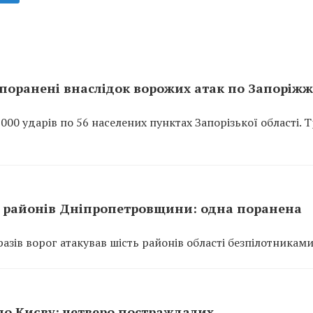
поранені внаслідок ворожих атак по Запоріж
0 ударів по 56 населених пунктах Запорізької області. 
ть районів Дніпропетровщини: одна поранена
азів ворог атакував шість районів області безпілотниками
 по Києву: четверо постраждалих