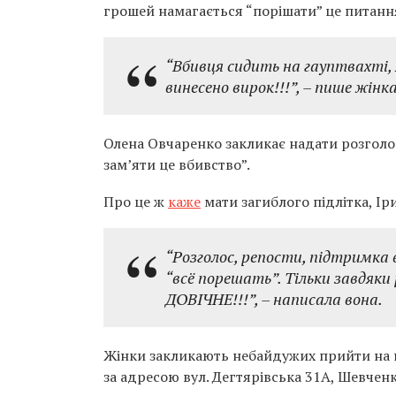
грошей намагається “порішати” це питання
“Вбивця сидить на гауптвахті, 
винесено вирок!!!”, – пише жінка
Олена Овчаренко закликає надати розголос
зам’яти це вбивство”.
Про це ж
каже
мати загиблого підлітка, Ір
“Розголос, репости, підтримка 
“всё порешать”. Тільки завдяк
ДОВІЧНЕ!!!”, – написала вона.
Жінки закликають небайдужих прийти на на
за адресою вул. Дегтярівська 31А, Шевчен