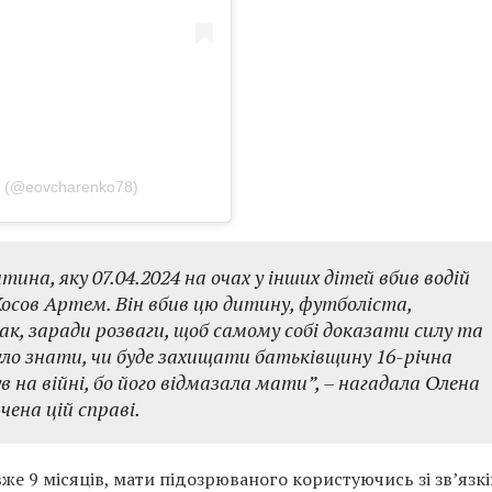
 (@eovcharenko78)
на, яку 07.04.2024 на очах у інших дітей вбив водій
Косов Артем. Він вбив цю дитину, футболіста,
к, заради розваги, щоб самому собі доказати силу та
уло знати, чи буде захищати батьківщину 16-річна
 на війні, бо його відмазала мати”, – нагадала Олена
чена цій справі.
же 9 місяців, мати підозрюваного користуючись зі зв’язкі