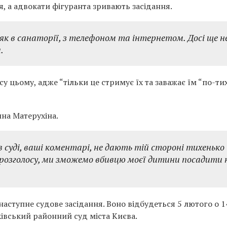
, а адвокати фігуранта зривають засідання.
як в санаторії, з телефоном та інтернетом. Досі ще н
.
у цьому, адже “тільки це стримує їх та заважає їм “по-ти
ина Матерухіна.
в суді, ваші коментарі, не дають тій стороні тихенько
и розголосу, ми зможемо вбивцю моєї дитини посадити 
ступне судове засідання. Воно відбудеться 5 лютого о 1
ківський районний суд міста Києва.