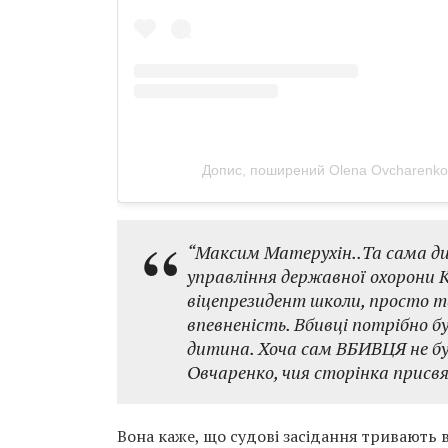
Допис, поширений Olena Ovcharenko
“Максим Матерухін..Та сама дити
управління державної охорони 
віцепрезидент школи, просто та
впевненість. Вбивці потрібно б
дитина. Хоча сам ВБИВЦЯ не був
Овчаренко, чия сторінка присвя
Вона каже, що судові засідання тривають в