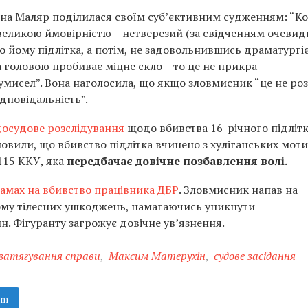
нна Маляр поділилася своїм суб’єктивним судженням: “К
великою ймовірністю – нетверезий (за свідченням очевид
 йому підлітка, а потім, не задовольнившись драматургі
а головою пробиває міцне скло – то це не прикра
 умисел”. Вона наголосила, що якщо зловмисник “це не ро
ідповідальність”.
осудове розслідування
щодо вбивства 16-річного підлітк
овили, що вбивство підлітка вчинено з хуліганських мотив
 115 ККУ, яка
передбачає довічне позбавлення волі.
замах на вбивство працівника ДБР
. Зловмисник напав на
ому тілесних ушкоджень, намагаючись уникнути
н. Фігуранту загрожує довічне ув’язнення.
затягування справи
,
Максим Матерухін
,
судове засідання
am