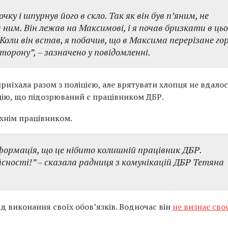
ку і шпурнув його в скло. Так як він був п’яним, не
 ним. Він лежав на Максимові, і я почав бризкати в цьо
Коли він встав, я побачив, що в Максима перерізане гор
торону”, – зазначено у повідомленні.
риїхала разом з поліцією, але врятувати хлопця не вдалос
ю, що підозрюваний є працівником ДБР.
їхнім працівником.
рмація, що це нібито колишній працівник ДБР.
ійсності!” – сказала радниця з комунікацій ДБР Тетяна
 виконання своїх обов’язків. Водночас він
не визнає сво