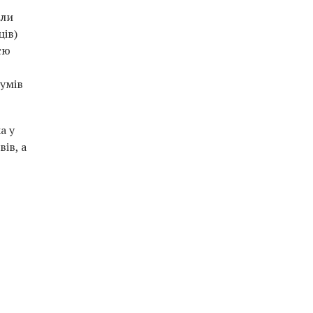
оли
ців)
єю
зумів
а у
ів, а