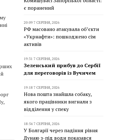
Комишувасі Запорізької області:
є поранений
ому
20:09 7 СЕРПНЯ, 2026
нні
РФ масовано атакувала об’єкти
«Укрнафти»: пошкоджено сім
активів
19:31 7 СЕРПНЯ, 2026
Зеленський прибув до Сербії
ерших
для переговорів із Вучичем
ий
19:18 7 СЕРПНЯ, 2026
Нова пошта знайшла собаку,
борг
якого працівники вигнали з
у,
відділення у спеку
18:54 7 СЕРПНЯ, 2026
У Болгарії через падіння рівня
Дунаю з-під води показався