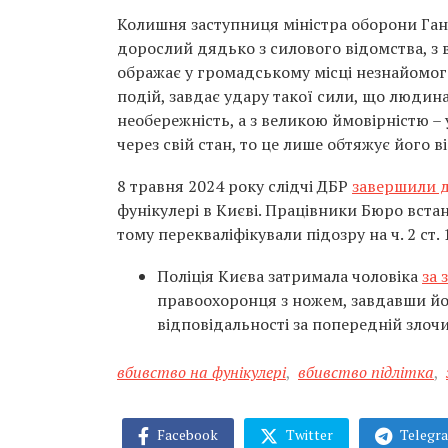
Колишня заступниця міністра оборони Га
дорослий дядько з силового відомства, з 
ображає у громадському місці незнайомого
подій, завдає удару такої сили, що людин
необережність, а з великою ймовірністю –
через свій стан, то це лише обтяжує його в
8 травня 2024 року слідчі ДБР
завершили д
фунікулері в Києві. Працівники Бюро встан
тому перекваліфікували підозру на ч. 2 ст.
Поліція Києва затримала чоловіка
за 
правоохоронця з ножем, завдавши й
відповідальності за попередній злочи
вбивство на фунікулері
,
вбивство підлітка
,
Facebook
Twitter
Telegr