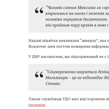
“Чоловік схопив Максима за сороч
втримався на ногах і полетів за
чоловіка перцевим балончиком. 
він пройшов пару кроків в мою с
Надалі підлітки викликали “швидку”, яка п
Водночас цим постом поширили інформаці
У ДБР наголосили, що підозрюваний не є 
“Соцмережами шириться дезінфо
Наголошую – це не відповідає д
Сапьян.
Також службовця УДО вже відсторонено від
провини
.