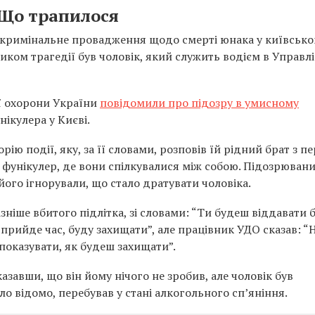
Що трапилося
 кримінальне провадження щодо смерті юнака у київськ
ником трагедії був чоловік, який служить водієм в Управлі
ї охорони України
повідомили про підозру в умисному
нікулера у Києві.
ію події, яку, за її словами, розповів їй рідний брат з п
 у фунікулер, де вони спілкувалися між собою. Підозрюван
 його ігнорували, що стало дратувати чоловіка.
зніше вбитого підлітка, зі словами: “Ти будеш віддавати 
 прийде час, буду захищати”, але працівник УДО сказав: “Н
показувати, як будеш захищати”.
азавши, що він йому нічого не зробив, але чоловік був
ло відомо, перебував у стані алкогольного сп’яніння.