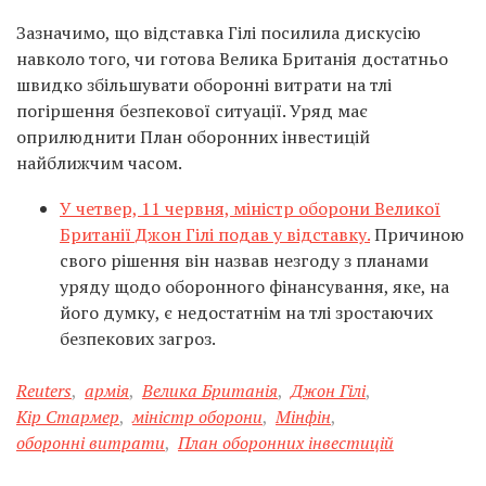
Зазначимо, що відставка Гілі посилила дискусію
навколо того, чи готова Велика Британія достатньо
швидко збільшувати оборонні витрати на тлі
погіршення безпекової ситуації. Уряд має
оприлюднити План оборонних інвестицій
найближчим часом.
У четвер, 11 червня, міністр оборони Великої
Британії Джон Гілі подав у відставку.
Причиною
свого рішення він назвав незгоду з планами
уряду щодо оборонного фінансування, яке, на
його думку, є недостатнім на тлі зростаючих
безпекових загроз.
Reuters
,
армія
,
Велика Британія
,
Джон Гілі
,
Кір Стармер
,
міністр оборони
,
Мінфін
,
оборонні витрати
,
План оборонних інвестицій