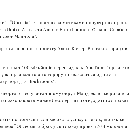
ки” і “Обсесія”, створених за мотивами популярних проєкт
з United Artists та Amblin Entertainment Стівена Спілбер
аталог Мандели”.
р оригінального проєкту Алекс Кістер. Він також працюв
ли понад 100 мільйонів переглядів на YouTube. Серіал є 
у жанрі аналогового горору та вважається одним із
ку поряд із “Backrooms”.
 розгортаються у вигаданому окрузі Мандела в американс
нкт захоплюють майже безсмертні істоти, здатні змінюват
єктів посилився після касового успіху стрічок, що також
інією “Обсесыя” зібрав у світовому прокаті 374 мільйони