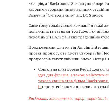
доларів, а “Backrooms: Залаштунки” зароб
касовими зборами низку великих студійних 
Disney та “Супердівчину” від DC Studios.
Саме тому голлівудські компанії дедалі ак
популярність завдяки YouTube. Такий підх
поколінь Z та Альфа, яких традиційно бу
Продюсерами фільму від Amblin Entertainmen
проєкт продюсують Скотт Стубер і Нік Несбі
продюсерів також увійшли Алекс Кістер і 
Соціальна платформа Reddit дедалі ч
ідеї для фільмів, а також майбутніх 
такого явища став фільм “Backrooms:
ін
тернет-спільноти до великого голл
Backrooms: Залаштунки
,
горор
,
екранізація
,