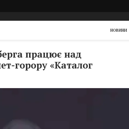
НОВИНИ
лберга працює над
нет-горору «Каталог