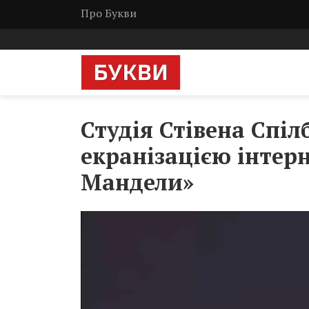
Про Букви
Студія Стівена Спі
екранізацією інтер
Мандели»