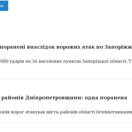
am
поранені внаслідок ворожих атак по Запоріж
0 ударів по 56 населених пунктах Запорізької області. 
ть районів Дніпропетровщини: одна поранена
азів ворог атакував шість районів області безпілотниками