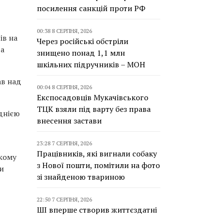
посилення санкцій проти РФ
00:38 8 СЕРПНЯ, 2026
ів на
Через російські обстріли
га
знищено понад 1,1 млн
шкільних підручників – МОН
ав над
00:04 8 СЕРПНЯ, 2026
Експосадовців Мукачівського
ТЦК взяли під варту без права
однією
внесення застави
23:28 7 СЕРПНЯ, 2026
Працівників, які вигнали собаку
ькому
з Нової пошти, помітили на фото
и
зі знайденою твариною
22:50 7 СЕРПНЯ, 2026
ШІ вперше створив життєздатні