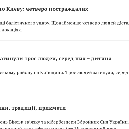
 по Києву: четверо постраждалих
лиці балістичного удару. Щонайменше четверо людей діста
 локаціях.
агинули троє людей, серед них – дитина
рському району на Київщини. Троє людей загинули, серед
нини, традиції, прикмети
ень Військ зв’язку та кібербезпеки Збройних Сил України, 
Міжнародний день офтальмології та Міжнародний день