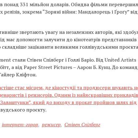
ив понад 331 мільйон доларів. Обидва фільми перевершил
релізів, зокрема “Зоряні війни: Мандалорець і Ґроґу” від
тивніше звертають увагу на незалежних авторів, які здобу
ід має допомогти залучити до кінотеатрів представників
ло складніше зацікавити великими голлівудськими проєкт
t стали Стівен Спілберг і Голлі Баріо. Від United Artists
тт, а від Paper Street Pictures – Аарон Б. Кунц. До коман
Тайлер Кліфтон.
астіше стає місцем, де кіностудії та продюсери шукають н
сценаристів і режисерів. Одним із найяскравіших прикладі
 Залаштунки”, який до виходу в прокат пройшов шлях від
івудського проєкту.
інтернет-горор
,
режисер
,
Стівен Спілберг