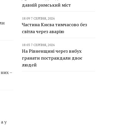
давній римський міст
18:09 7 СЕРПНЯ, 2026
ли
Частина Києва тимчасово без
світла через аварію
18:03 7 СЕРПНЯ, 2026
На Рівненщині через вибух
гранати постраждали двоє
людей
 них –
а у