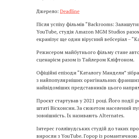
Джерело:
Deadline
Після успіху фільмів “Backrooms: Залашутн
YouTube, студія Amazon MGM Studios разом і
екранізує ще один вірусний вебсеріал – “К
Режисером майбутнього фільму стане авто
сценарієм разом із Тайлером Кліфтоном.
Офіційні епізоди “Каталогу Мандели” зібра
з найпопулярніших оригінальних франшиз 
найвідоміших представників цього напрям
Проєкт стартував у 2021 році. Його події
штаті Вісконсин. За сюжетом населений пу
зовнішність. Їх називають Alternates.
Інтерес голлівудських студій до таких про
виросли з YouTube. Горор із романтичною л