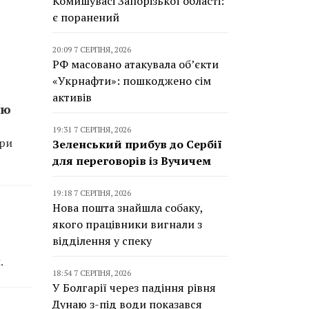
Комишувасі Запорізької області:
є поранений
20:09 7 СЕРПНЯ, 2026
РФ масовано атакувала об’єкти
«Укрнафти»: пошкоджено сім
активів
жю
19:31 7 СЕРПНЯ, 2026
Три
Зеленський прибув до Сербії
для переговорів із Вучичем
19:18 7 СЕРПНЯ, 2026
Нова пошта знайшла собаку,
якого працівники вигнали з
відділення у спеку
.
18:54 7 СЕРПНЯ, 2026
У Болгарії через падіння рівня
Дунаю з-під води показався