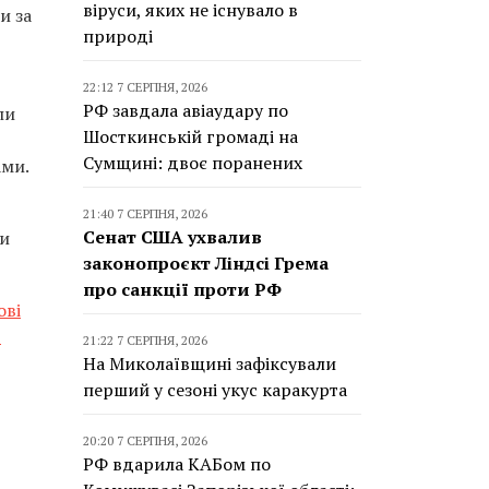
віруси, яких не існувало в
и за
природі
22:12 7 СЕРПНЯ, 2026
РФ завдала авіаудару по
ли
Шосткинській громаді на
Сумщині: двоє поранених
ами.
21:40 7 СЕРПНЯ, 2026
Сенат США ухвалив
ди
законопроєкт Ліндсі Грема
про санкції проти РФ
ові
в
21:22 7 СЕРПНЯ, 2026
На Миколаївщині зафіксували
перший у сезоні укус каракурта
20:20 7 СЕРПНЯ, 2026
РФ вдарила КАБом по