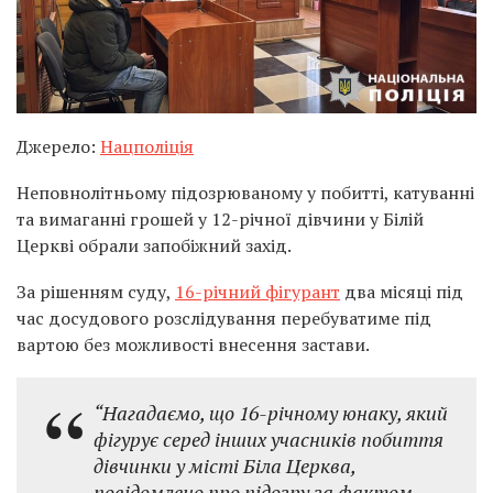
Джерело:
Нацполіція
Неповнолітньому підозрюваному у побитті, катуванні
та вимаганні грошей у 12-річної дівчини у Білій
Церкві обрали запобіжний захід.
За рішенням суду,
16-річний фігурант
два місяці під
час досудового розслідування перебуватиме під
вартою без можливості внесення застави.
“Нагадаємо, що 16-річному юнаку, який
фігурує серед інших учасників побиття
дівчинки у місті Біла Церква,
повідомлено про підозру за фактом