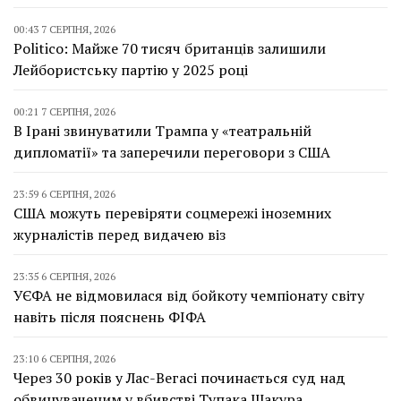
00:43 7 СЕРПНЯ, 2026
Politico: Майже 70 тисяч британців залишили
Лейбористську партію у 2025 році
00:21 7 СЕРПНЯ, 2026
В Ірані звинуватили Трампа у «театральній
дипломатії» та заперечили переговори з США
23:59 6 СЕРПНЯ, 2026
США можуть перевіряти соцмережі іноземних
журналістів перед видачею віз
23:35 6 СЕРПНЯ, 2026
УЄФА не відмовилася від бойкоту чемпіонату світу
навіть після пояснень ФІФА
23:10 6 СЕРПНЯ, 2026
Через 30 років у Лас-Вегасі починається суд над
обвинуваченим у вбивстві Тупака Шакура