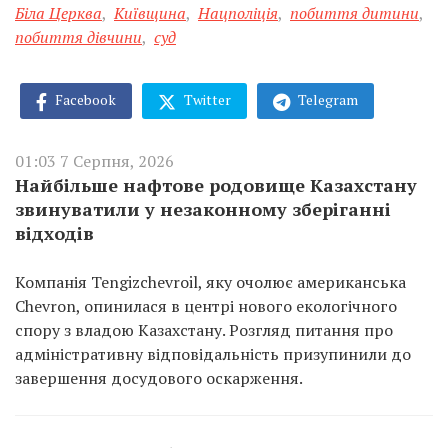
Біла Церква
,
Київщина
,
Нацполіція
,
побиття дитини
,
побиття дівчини
,
суд
Facebook
Twitter
Telegram
01:03 7 Серпня, 2026
Найбільше нафтове родовище Казахстану
звинуватили у незаконному зберіганні
відходів
Компанія Tengizchevroil, яку очолює американська
Chevron, опинилася в центрі нового екологічного
спору з владою Казахстану. Розгляд питання про
адміністративну відповідальність призупинили до
завершення досудового оскарження.