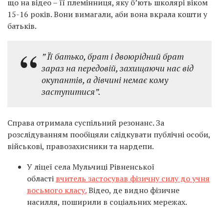
що на відео – її племінниця, яку б’ють школярі віком
15-16 років. Вони вимагали, аби вона вкрала кошти у
батьків.
” Її батько, брат і двоюрідний брат
зараз на передовій, захищаючи нас від
окупантів, а дівчині немає кому
заступитися”.
Справа отримала суспільний резонанс. За
розслідуванням пообіцяли слідкувати публічні особи,
військові, правозахисники та нардепи.
У ліцеї села Мульчиці Рівненської
області
вчитель застосував фізичну силу до учня
восьмого класу.
Відео, де видно фізичне
насилля, поширили в соціальних мережах.