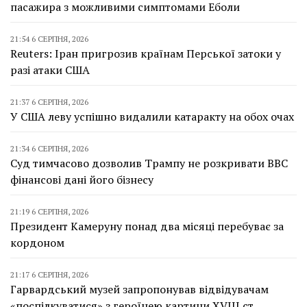
пасажира з можливими симптомами Еболи
21:54 6 СЕРПНЯ, 2026
Reuters: Іран пригрозив країнам Перської затоки у
разі атаки США
21:37 6 СЕРПНЯ, 2026
У США леву успішно видалили катаракту на обох очах
21:34 6 СЕРПНЯ, 2026
Суд тимчасово дозволив Трампу не розкривати BBC
фінансові дані його бізнесу
21:19 6 СЕРПНЯ, 2026
Президент Камеруну понад два місяці перебуває за
кордоном
21:17 6 СЕРПНЯ, 2026
Гарвардський музей запропонував відвідувачам
«поспілкуватися» з героїнею картини XVIII ст.