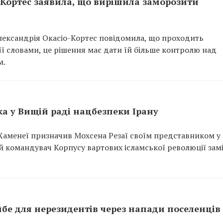
-Кортес заявила, що вирішила заморозити
лександрія Окасіо-Кортес повідомила, що проходить
ї словами, це рішення має дати їй більше контролю над
м.
а у Вищій раді нацбезпеки Ірану
Хаменеї призначив Мохсена Резаї своїм представником у
й командувач Корпусу вартових ісламської революції зам
айбе для нерезидентів через напади поселенців