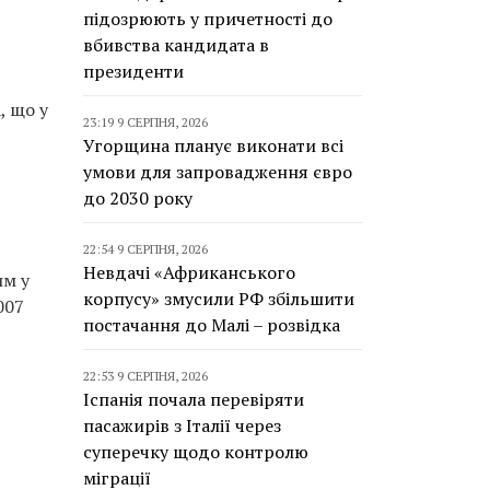
підозрюють у причетності до
вбивства кандидата в
президенти
, що у
23:19 9 СЕРПНЯ, 2026
Угорщина планує виконати всі
умови для запровадження євро
до 2030 року
22:54 9 СЕРПНЯ, 2026
Невдачі «Африканського
им у
корпусу» змусили РФ збільшити
007
постачання до Малі – розвідка
22:53 9 СЕРПНЯ, 2026
Іспанія почала перевіряти
пасажирів з Італії через
суперечку щодо контролю
міграції