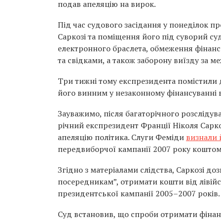
подав апеляцію на вирок.
Під час судового засідання у понеділок 
Саркозі та поміщення його під суворий су
електронного браслета, обмеження фінанс
та свідками, а також заборону виїзду за ме
Три тижні тому експрезидента помістили до
його винним у незаконному фінансуванні 
Зауважимо, після багаторічного розслідува
річний експрезидент Франції Ніколя Сарко
апеляцію політика. Слуги Феміди
визнали 
передвиборчої кампанії 2007 року коштом 
Згідно з матеріалами слідства, Саркозі д
посередникам”, отримати кошти від лівій
президентської кампанії 2005–2007 років.
Суд встановив, що спроби отримати фінан