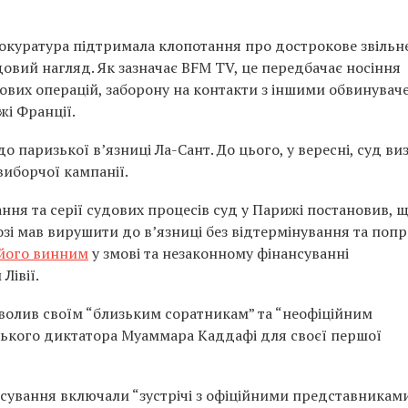
прокуратура підтримала клопотання про дострокове звільн
довий нагляд. Як зазначає BFM TV, це передбачає носіння
ових операцій, заборону на контакти з іншими обвинува
жі Франції.
 паризької в’язниці Ла-Сант. До цього, у вересні, суд ви
виборчої кампанії.
ння та серії судових процесів суд у Парижі постановив, щ
зі мав вирушити до в’язниці без відтермінування та поп
його винним
у змові та незаконному фінансуванні
Лівії.
озволив своїм “близьким соратникам” та “неофіційним
ського диктатора Муаммара Каддафі для своєї першої
сування включали “зустрічі з офіційними представникам