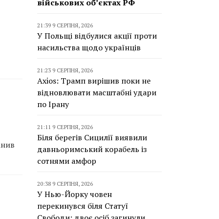
військових об’єктах РФ
21:39 9 СЕРПНЯ, 2026
У Польщі відбулися акції проти
насильства щодо українців
21:23 9 СЕРПНЯ, 2026
Axios: Трамп вирішив поки не
відновлювати масштабні удари
по Ірану
21:11 9 СЕРПНЯ, 2026
Біля берегів Сицилії виявили
інив
давньоримський корабель із
сотнями амфор
20:38 9 СЕРПНЯ, 2026
У Нью-Йорку човен
перекинувся біля Статуї
Свободи: двоє осіб загинули