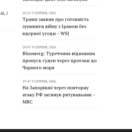
і, і
20:21 9 СЕРПНЯ, 2026
Трамп заявив про готовність
зупинити війну з Іраном без
ядерної угоди – WSJ
20:07 9 СЕРПНЯ, 2026
Bloomerg: Туреччина відновила
пропуск суден через протоки до
Чорного моря
19:47 9 СЕРПНЯ, 2026
На Запоріжжі через повторну
атаку РФ загинув рятувальник –
МВС