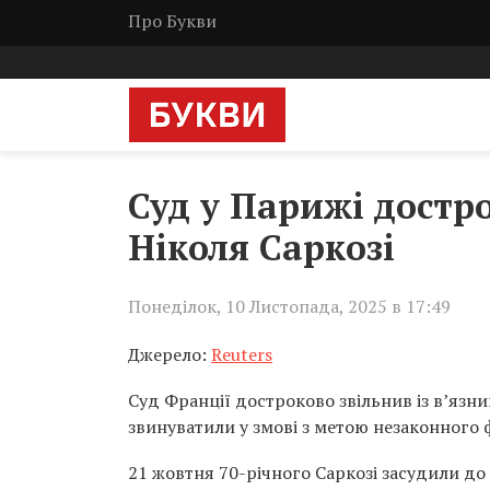
Про Букви
Суд у Парижі достро
Ніколя Саркозі
Понеділок, 10 Листопада, 2025 в 17:49
Джерело:
Reuters
Суд Франції достроково звільнив із в’язн
звинуватили у змові з метою незаконного 
21 жовтня 70-річного Саркозі засудили до 