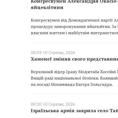
Конгресвумен Александрія Окасіо
яйцеклітини
Конгресвумен від Демократичної партії А
процедуру заморожування яйцеклітин. За ї
власним життям і майбутнім материнство
00:39 10 Серпня, 2026
Хаменеї змінив свого представник
Верховний лідер Ірану Моджтаба Хосейні 
Вищій раді національної безпеки. Колишні
на посаді Мохаммада Багера Зольгадра.
00:20 10 Серпня, 2026
Ізраїльська армія закрила село Т