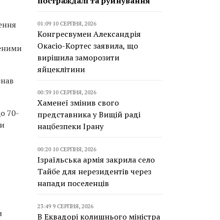
постраждалі та руйнування
ення
01:09 10 СЕРПНЯ, 2026
Конгресвумен Александрія
Окасіо-Кортес заявила, що
ченими
вирішила заморозити
яйцеклітини
знав
00:39 10 СЕРПНЯ, 2026
Хаменеї змінив свого
о 70-
представника у Вищій раді
ри
нацбезпеки Ірану
00:20 10 СЕРПНЯ, 2026
Ізраїльська армія закрила село
Тайбе для нерезидентів через
напади поселенців
23:49 9 СЕРПНЯ, 2026
и
В Еквадорі колишнього міністра