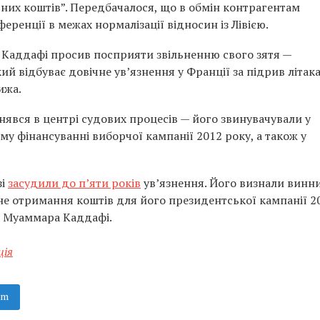
вних коштів”. Передбачалося, що в обмін контрагентам
ренції в межах нормалізації відносин із Лівією.
о Каддафі просив посприяти звільненню свого зятя —
ий відбуває довічне ув’язнення у Франції за підрив літака
ижа.
нявся в центрі судових процесів — його звинувачували у
му фінансуванні виборчої кампанії 2012 року, а також у
зі
засудили до п’яти років
ув’язнення. Його визнали винн
нне отримання коштів для його президентської кампанії 2
а Муаммара Каддафі.
ція
am