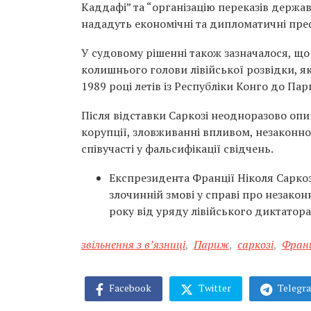
Каддафі” та “організацію переказів держа
нададуть економічні та дипломатичні префе
У судовому рішенні також зазначалося, щ
колишнього голови лівійської розвідки, як
1989 році летів із Республіки Конго до Пар
Після відставки Саркозі неодноразово опи
корупції, зловживанні впливом, незаконно
співучасті у фальсифікації свідчень.
Експрезидента Франції Ніколя Сарко
злочинній змові у справі про незако
року від уряду лівійського диктатор
звільнення з в’язниці
,
Париж
,
саркозі
,
Фран
Facebook
Twitter
Telegr