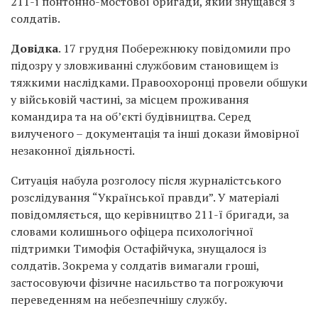
211-ї понтонно-мостової бригади, який знущався з
солдатів.
Довідка
. 17 грудня Побережнюку повідомили про
підозру у зловживанні службовим становищем із
тяжкими наслідками. Правоохоронці провели обшуки
у військовій частині, за місцем проживання
командира та на об’єкті будівництва. Серед
вилученого – документація та інші докази ймовірної
незаконної діяльності.
Ситуація набула розголосу після журналістського
розслідування “Української правди”. У матеріалі
повідомляється, що керівництво 211-ї бригади, за
словами колишнього офіцера психологічної
підтримки Тимофія Остафійчука, знущалося із
солдатів. Зокрема у солдатів вимагали гроші,
застосовуючи фізичне насильство та погрожуючи
переведенням на небезпечнішу службу.