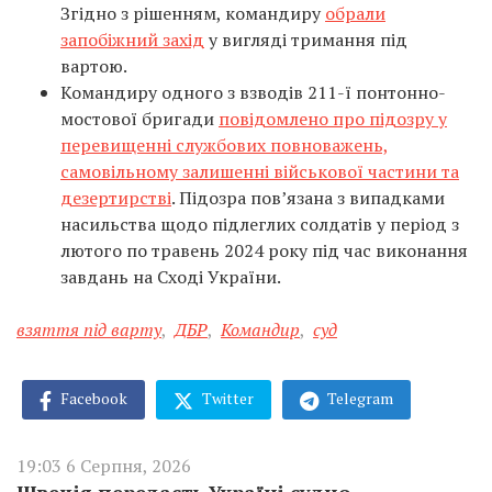
Згідно з рішенням, командиру
обрали
запобіжний захід
у вигляді тримання під
вартою.
Командиру одного з взводів 211-ї понтонно-
мостової бригади
повідомлено про підозру у
перевищенні службових повноважень,
самовільному залишенні військової частини та
дезертирстві
. Підозра пов’язана з випадками
насильства щодо підлеглих солдатів у період з
лютого по травень 2024 року під час виконання
завдань на Сході України.
взяття під варту
,
ДБР
,
Командир
,
суд
Facebook
Twitter
Telegram
19:03 6 Серпня, 2026
Швеція передасть Україні судно