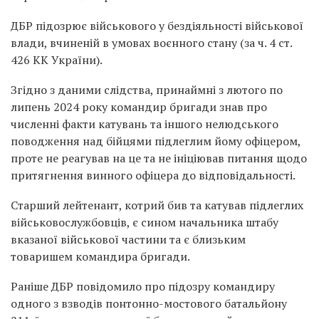
ДБР підозрює військового у бездіяльності військової
влади, вчиненій в умовах воєнного стану (за ч. 4 ст.
426 КК України).
Згідно з даними слідства, принаймні з лютого по
липень 2024 року командир бригади знав про
численні факти катувань та іншого нелюдського
поводження над бійцями підлеглим йому офіцером,
проте не реагував на це та не ініціював питання щодо
притягнення винного офіцера до відповідальності.
Старший лейтенант, котрий бив та катував підлеглих
військовослужбовців, є сином начальника штабу
вказаної військової частини та є близьким
товаришем командира бригади.
Раніше ДБР повідомило про підозру командиру
одного з взводів понтонно-мостового батальйону