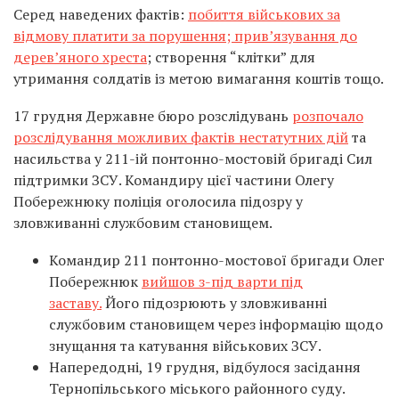
Серед наведених фактів:
побиття військових за
відмову платити за порушення; прив’язування до
дерев’яного хреста
; створення “клітки” для
утримання солдатів із метою вимагання коштів тощо.
17 грудня Державне бюро розслідувань
розпочало
розслідування можливих фактів нестатутних дій
та
насильства у 211-ій понтонно-мостовій бригаді Сил
підтримки ЗСУ. Командиру цієї частини Олегу
Побережнюку поліція оголосила підозру у
зловживанні службовим становищем.
Командир 211 понтонно-мостової бригади Олег
Побережнюк
вийшов з-під варти під
заставу.
Його підозрюють у зловживанні
службовим становищем через інформацію щодо
знущання та катування військових ЗСУ.
Напередодні, 19 грудня, відбулося засідання
Тернопільського міського районного суду.