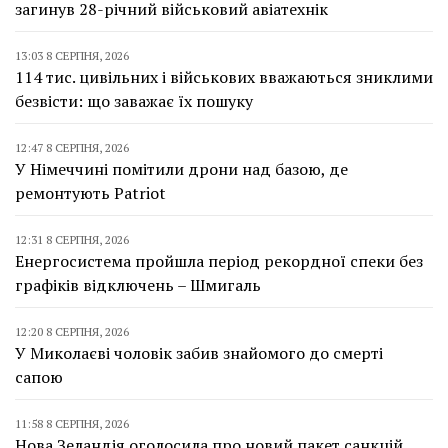
загинув 28-річний військовий авіатехнік
13:03 8 СЕРПНЯ, 2026
114 тис. цивільних і військових вважаються зниклими
безвісти: що заважає їх пошуку
12:47 8 СЕРПНЯ, 2026
У Німеччині помітили дрони над базою, де
ремонтують Patriot
12:31 8 СЕРПНЯ, 2026
Енергосистема пройшла період рекордної спеки без
графіків відключень – Шмигаль
12:20 8 СЕРПНЯ, 2026
У Миколаєві чоловік забив знайомого до смерті
сапою
11:58 8 СЕРПНЯ, 2026
Нова Зеландія оголосила про новий пакет санкцій