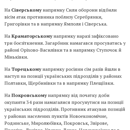
На
Сіверському
напрямку Сили оборони відбили
вісім атак противника поблизу Серебрянки,
Григорівки та в напрямку Ямполя і Сіверська.
На
Краматорському
напрямку наразі зафіксовано
три боєзіткнення. Загарбник намагався просуватись у
районі Оріхово-Василівки та в напрямку Ступочок й
Міньківки.
На
Торецькому
напрямку росіяни сім разів йшли в
наступ на позиції українських підрозділів у районах
Полтавки, Щербинівки та в напрямку Плещіївки.
На
Покровському
напрямку від початку доби
окупанти 34 рази намагалися просунутися на позиції
українських підрозділів. Противник атакував позицій
у районах населених пунктів Новоекономічне,
Родинське, Миролюбівка, Покровськ, Звірове,
Промінь, Лисівка, Удачне, Дачне, Новоукраїнка та в