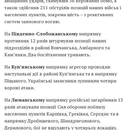
авіаційних ударів, скинувши 36 керованих бомб, а
також здійснив 211 обстрілів позицій наших військ і
населених пунктів, зокрема шість – з реактивних
систем залпового вогню.
На
Південно-Слобожанському
напрямку
противник 12 разів штурмував позиції наших
підрозділів в районі Вовчанська, Амбарного та
Кам’янки. Два боєзіткнення тривають.
На
Куп’янському
напрямку агресор проводив
наступальні дії в районі Куп’янська та в напрямку
Піщаного. Українські захисники зупинили чотири
ворожі атаки.
На
Лиманському
напрямку російські загарбники 13
разів атакували позиції Сил оборони поблизу
населених пунктів Карпівка, Греківка, Середнє та в
напрямку Дробишевого, Шандриголового,
Дерилового, бої не вщухають у чотирьох локаціях.