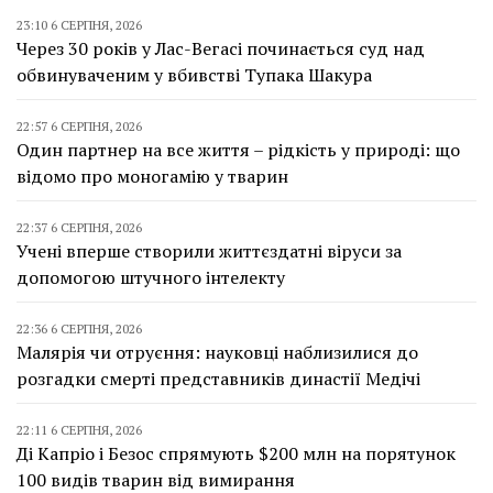
23:10 6 СЕРПНЯ, 2026
Через 30 років у Лас-Вегасі починається суд над
обвинуваченим у вбивстві Тупака Шакура
22:57 6 СЕРПНЯ, 2026
Один партнер на все життя – рідкість у природі: що
відомо про моногамію у тварин
22:37 6 СЕРПНЯ, 2026
Учені вперше створили життєздатні віруси за
допомогою штучного інтелекту
22:36 6 СЕРПНЯ, 2026
Малярія чи отруєння: науковці наблизилися до
розгадки смерті представників династії Медічі
22:11 6 СЕРПНЯ, 2026
Ді Капріо і Безос спрямують $200 млн на порятунок
100 видів тварин від вимирання