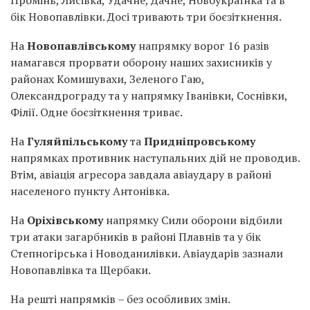
бік Новопавлівки. Досі тривають три боєзіткнення.
На
Новопавлівському
напрямку ворог 16 разів
намагався прорвати оборону наших захисників у
районах Комишувахи, Зеленого Гаю,
Олександрограду та у напрямку Іванівки, Соснівки,
Філії. Одне боєзіткнення триває.
На
Гуляйпільському
та
Придніпровському
напрямках противник наступальних дій не проводив.
Втім, авіація агресора завдала авіаудару в районі
населеного пункту Антонівка.
На
Оріхівському
напрямку Сили оборони відбили
три атаки загарбників в районі Плавнів та у бік
Степногірська і Новоданилівки. Авіаударів зазнали
Новопавлівка та Щербаки.
На решті напрямків – без особливих змін.