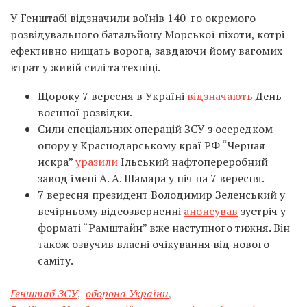
У Генштабі відзначили воїнів 140-го окремого
розвідувального батальйону Морської піхоти, котрі
ефективно нищать ворога, завдаючи йому вагомих
втрат у живій силі та техніці.
Щороку 7 вересня в Україні
відзначають
День
воєнної розвідки.
Сили спеціальних операцій ЗСУ з осередком
опору у Краснодарському краї РФ “Черная
искра”
уразили
Ільський нафтопереробний
завод імені А. А. Шамара у ніч на 7 вересня.
7 вересня президент Володимир Зеленський у
вечірньому відеозверненні
анонсував
зустріч у
форматі “Рамштайн” вже наступного тижня. Він
також озвучив власні очікування від нового
саміту.
Генштаб ЗСУ
,
оборона України
,