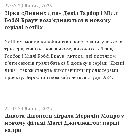
22:57 29 Липня, 2026
Зірки «Дивних див» Девід Гарбор і Міллі
Боббі Браун возз’єднаються в новому
серіалі Netflix
Netflix замовив виробництво нового шпигунського
трилера, головні ролі в якому виконають Девід
Гарбор і Міллі Боббі Браун. Актори, які протягом
п’яти сезонів грали батька й доньку в серіалі “Дивні
дива”, також стануть виконавчими продюсерами
проєкту. Виробництвом займається студія A24.
22:07 29 Липня, 2026
Дакота Джонсон зіграла Мерилін Монро у
новому фільмі Меггі Джилленгол: перші
кадри