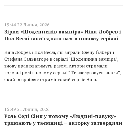
19:44 22 Липня, 2026
Зірки «Щоденників вампіра» Ніна Добрев і
Пол Веслі возз’єднаються в новому серіалі
Ніна Добрев і Пол Веслі, які зіграли Єлену Ґілберт і
Стефана Сальваторе в серіалі “Щоденники вампіра”,
знову працюватимуть разом. Актори отримали
головні ролі в новому серіалі “Ти заслуговуєш знати”,
який розробляє стримінговий сервіс Hulu.
15:49 21 Липня, 2026
Роль Седі Сінк у новому «Людині-павуку»
тримають у таємниці – акторку затвердили