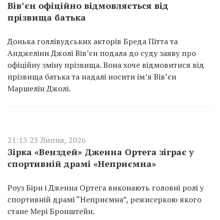
Вів’єн офіційно відмовляється від
прізвища батька
Донька голлівудських акторів Бреда Пітта та
Анджеліни Джолі Вів’єн подала до суду заяву про
офіційну зміну прізвища. Вона хоче відмовитися від
прізвища батька та надалі носити ім’я Вів’єн
Маршелін Джолі.
21:13 23 Липня, 2026
Зірка «Венздей» Дженна Ортега зіграє у
спортивній драмі «Неприємна»
Роуз Бірн і Дженна Ортега виконають головні ролі у
спортивній драмі “Неприємна”, режисеркою якого
стане Мері Бронштейн.