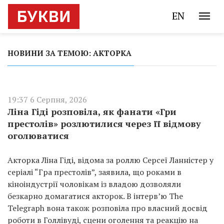
EN
НОВИНИ ЗА ТЕМОЮ: АКТОРКА
19:37 6 Серпня, 2026
Ліна Гіді розповіла, як фанати «Гри
престолів» розлютилися через її відмову
оголюватися
Акторка Ліна Гіді, відома за роллю Серсеї Ланністер у
серіалі “Гра престолів”, заявила, що роками в
кіноіндустрії чоловікам із владою дозволяли
безкарно домагатися акторок. В інтерв’ю The
Telegraph вона також розповіла про власний досвід
роботи в Голлівуді, сцени оголення та реакцію на