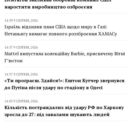
наростити виробництво озброєєня
14:59 9 СЕРПНЯ, 2026
Ізраїль відхилив план США щодо миру в Газі:
Нетаньягу вимагає повного роззброєння ХАМАСу
14:57 9 СЕРПНЯ, 2026
Mattel випустила колекційну Barbie, присвячену Вітні
Г’юстон
14:37 9 СЕРПНЯ, 2026
«Ти програєш. Здайся!»: Ештон Кутчер звернувся
до Путіна після удару по стадіону в Одесі
14:03 9 СЕРПНЯ, 2026
Кількість постраждалих від удару РФ по Харкову
зросла до 27: під завалами шукають людей