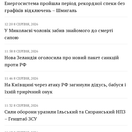
Енергосистема пройшла період рекордної спеки без
графіків відключень – Шмигаль
12:20 8 СЕРПНЯ, 2026
У Миколаєві чоловік забив знайомого до смерті
сапою
11:58 8 СЕРПНЯ, 2026
Нова Зеландія оголосила про новий пакет санкцій
проти РФ
11:46 8 СЕРПНЯ, 2026
На Київщині через атаку РФ загинули дідусь, бабуся і
їхній трирічний онук
11:32 8 СЕРПНЯ, 2026
Сили оборони уразили Ільський та Сизранський НПЗ
– Генштаб ЗСУ