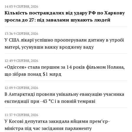
14:03 9 СЕРПНЯ, 2026
Кількість постраждалих від удару РФ по Харкову
зросла до 27: під завалами шукають людей
13:36 9 СЕРПНЯ, 2026
У США лікарі успішно прооперували дитину в утробі
матері, усунувши важку вроджену ваду
12:49 9 СЕРПНЯ, 2026
«Одіссея» стала першим за 14 років фільмом Нолана,
що зібрав понад $1 млрд
12:09 9 СЕРПНЯ, 2026
В Антарктиді провели унікальну евакуацію учасника
експедиції при -43 °C і в повній темряві
11:37 9 СЕРПНЯ, 2026
У Косові депутатка закидала яйцями прем’єр-
міністра під час засідання парламенту