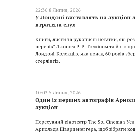
22:36 8 Липня, 2026
У Лондоні виставлять на аукціон л
втратила слух
Книги, листи та рукописні нотатки, які 
перснів” Джоном Р. Р. Толкіном та його пр
Лондоні. Колекцію, яка понад 60 років збе
стерлінгів.
10:03 5 Липня, 2026
Один із перших автографів Арнол
аукціон
Пересувний кінотеатр The Sol Cinema з Уел
Арнольда Шварценеггера, щоб зібрати кош