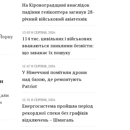
На Кіровоградщині внаслідок
падіння гелікоптера загинув 28-
річний військовий авіатехнік
13:03 8 СЕРПНЯ, 2026
-Йорку
114 тис. цивільних і військових
вважаються зниклими безвісти:
що заважає їх пошуку
12:47 8 СЕРПНЯ, 2026
У Німеччині помітили дрони
над базою, де ремонтують
лн
Patriot
дали
12:31 8 СЕРПНЯ, 2026
и
Енергосистема пройшла період
рекордної спеки без графіків
відключень – Шмигаль