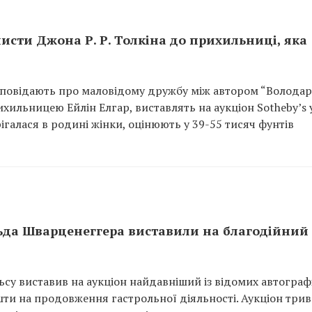
исти Джона Р. Р. Толкіна до прихильниці, яка
розповідають про маловідому дружбу між автором “Волода
ихильницею Ейлін Елгар, виставлять на аукціон Sotheby’s 
рігалася в родині жінки, оцінюють у 39-55 тисяч фунтів
ьда Шварценеггера виставили на благодійний
ьсу виставив на аукціон найдавніший із відомих автограф
ти на продовження гастрольної діяльності. Аукціон три