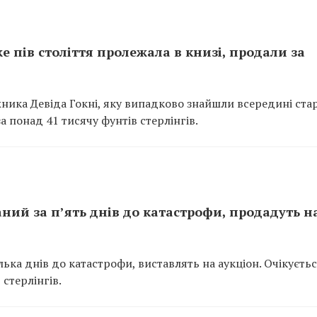
е пів століття пролежала в книзі, продали за
ника Девіда Гокні, яку випадково знайшли всередині ста
а понад 41 тисячу фунтів стерлінгів.
ний за п’ять днів до катастрофи, продадуть н
лька днів до катастрофи, виставлять на аукціон. Очікуєть
 стерлінгів.