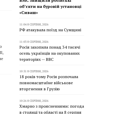
ВМС знищили російські
об’єкти на буровій установці
«Сиваш»
11:04 8 СЕРПНЯ, 2026
РФ атакувала поїзд на Сумщині
11:03 8 СЕРПНЯ, 2026
о
Росія захопила понад 34 тисячі
І,
осель українців на окупованих
не
територіях — BBC
10:51 8 СЕРПНЯ, 2026
18 років тому Росія розпочала
повномасштабне військове
вторгнення в Грузію
10:26 8 СЕРПНЯ, 2026
Хмарно з проясненнями: погода
в столиці та області на 8 серпня