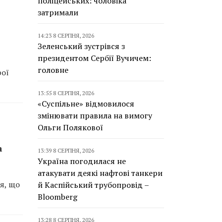
поліцейських: чоловіка
затримали
14:23 8 СЕРПНЯ, 2026
Зеленський зустрівся з
президентом Сербії Вучичем:
головне
рої
13:55 8 СЕРПНЯ, 2026
«Суспільне» відмовилося
змінювати правила на вимогу
Ольги Полякової
а
13:39 8 СЕРПНЯ, 2026
Україна погодилася не
атакувати деякі нафтові танкери
ся, що
й Каспійський трубопровід –
Bloomberg
13:28 8 СЕРПНЯ, 2026