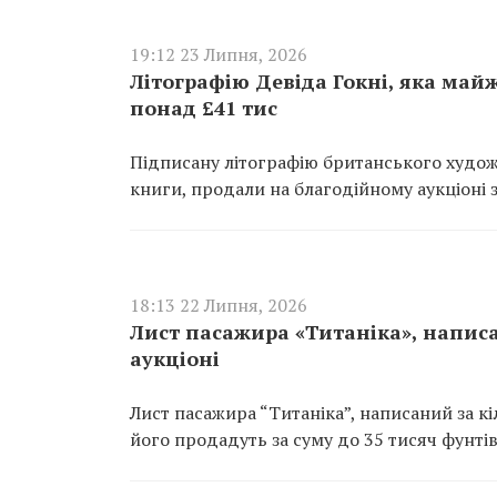
19:12 23 Липня, 2026
Літографію Девіда Гокні, яка майж
понад £41 тис
Підписану літографію британського худож
книги, продали на благодійному аукціоні з
18:13 22 Липня, 2026
Лист пасажира «Титаніка», написа
аукціоні
Лист пасажира “Титаніка”, написаний за кі
його продадуть за суму до 35 тисяч фунтів