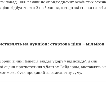
рги понад 1000 раніше не оприлюднених особистих ескізів
он відбудеться з 2 по 8 липня, а стартові ставки на всі 
ставлять на аукціон: стартова ціна – мільйон
оряні війни: Імперія завдає удару у відповідь”, який
ої сцени протистояння з Дартом Вейдером, виставлять н
 лот може бути проданий за семизначну суму.