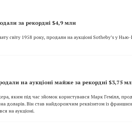
одали за рекордні $4,9 млн
нату світу 1958 року, продали на аукціоні Sotheby’s у Нью
родали на аукціоні майже за рекордні $3,75 м
ера, яким під час зйомок користувався Марк Гемілл, про
ьйона доларів. Він став найдорожчим реквізитом із франшиз
ся на аукціоні.