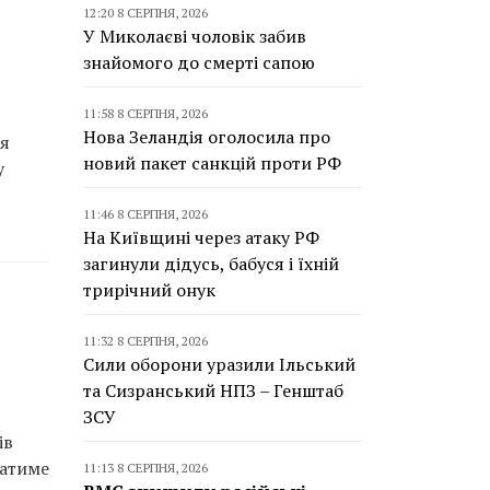
12:20 8 СЕРПНЯ, 2026
У Миколаєві чоловік забив
знайомого до смерті сапою
11:58 8 СЕРПНЯ, 2026
Нова Зеландія оголосила про
ря
новий пакет санкцій проти РФ
у
11:46 8 СЕРПНЯ, 2026
На Київщині через атаку РФ
загинули дідусь, бабуся і їхній
трирічний онук
11:32 8 СЕРПНЯ, 2026
Сили оборони уразили Ільський
та Сизранський НПЗ – Генштаб
ЗСУ
ів
ватиме
11:13 8 СЕРПНЯ, 2026