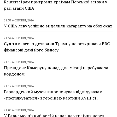
Reuters: Іран пригрозив країнам Перської затоки у
разі атаки США
21:37 6 СЕРПНЯ, 2026
У США леву успішно видалили катаракту на обох очах
21:34 6 СЕРПНЯ, 2026
Суд тимчасово дозволив Трампу не розкривати BBC
фінансові дані його бізнесу
21:19 6 СЕРПНЯ, 2026
Президент Камеруну понад два місяці перебуває за
кордоном
21:17 6 СЕРПНЯ, 2026
Гарвардський музей запропонував відвідувачам
«поспілкуватися» з героїнею картини XVIII ст.
21:05 6 СЕРПНЯ, 2026
У Гданську п’яний водій напав на українця через