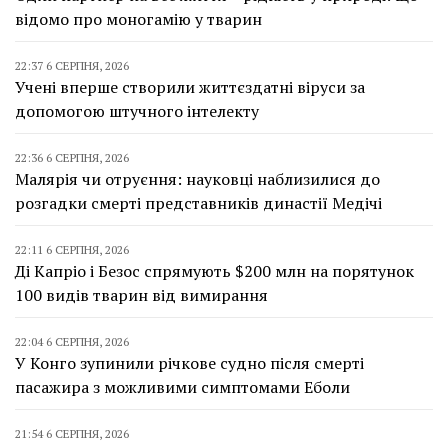
відомо про моногамію у тварин
22:37 6 СЕРПНЯ, 2026
Учені вперше створили життєздатні віруси за
допомогою штучного інтелекту
22:36 6 СЕРПНЯ, 2026
Малярія чи отруєння: науковці наблизилися до
розгадки смерті представників династії Медічі
22:11 6 СЕРПНЯ, 2026
Ді Капріо і Безос спрямують $200 млн на порятунок
100 видів тварин від вимирання
22:04 6 СЕРПНЯ, 2026
У Конго зупинили річкове судно після смерті
пасажира з можливими симптомами Еболи
21:54 6 СЕРПНЯ, 2026