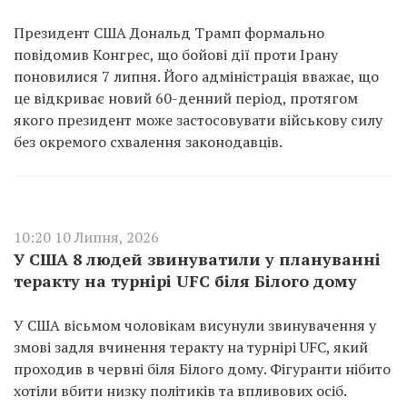
Президент США Дональд Трамп формально
повідомив Конгрес, що бойові дії проти Ірану
поновилися 7 липня. Його адміністрація вважає, що
це відкриває новий 60-денний період, протягом
якого президент може застосовувати військову силу
без окремого схвалення законодавців.
10:20 10 Липня, 2026
У США 8 людей звинуватили у плануванні
теракту на турнірі UFC біля Білого дому
У США вісьмом чоловікам висунули звинувачення у
змові задля вчинення теракту на турнірі UFC, який
проходив в червні біля Білого дому. Фігуранти нібито
хотіли вбити низку політиків та впливових осіб.