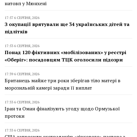
натовп у Мюнхені
17:57 6 СЕРПНЯ, 2026
З окупації врятували ще 34 українських дітей та
підлітків
17:53 6 СЕРПНЯ, 2026
Понад 120 фіктивних «мобілізованих» у реєстрі
«Оберіг»: посадовцям ТЦК оголосили підозри
17:39 6 СЕРПНЯ, 2026
Британець майже три роки зберігав тіло матері в
морозильній камері заради її виплат
17:33 6 СЕРПНЯ, 2026
Іран та Оман фіналізують угоду щодо Ормузької
протоки
17:33 6 СЕРПНЯ, 2026
США запросили екстрадицію «зіркового» пастора з