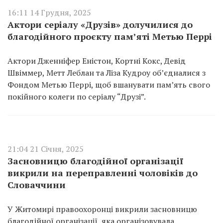
16:11 14 Грудня, 2025
Актори серіалу «Друзів» долучилися до
благодійного проєкту пам’яті Метью Перрі
Актори Дженніфер Еністон, Кортні Кокс, Девід
Швіммер, Метт Леблан та Ліза Кудроу об’єдналися з
Фондом Метью Перрі, щоб вшанувати пам’ять свого
покійного колеги по серіалу “Друзі”.
21:04 21 Січня, 2025
Засновницю благодійної організації
викрили на переправленні чоловіків до
Словаччини
У Житомирі правоохоронці викрили засновницю
благодійної організації, яка організовувала