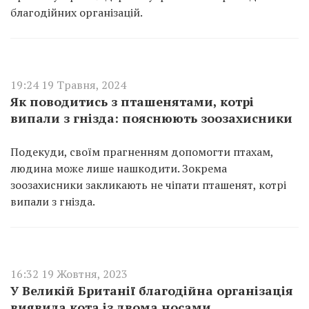
благодійних організацій.
19:24 19 Травня, 2024
Як поводитись з пташенятами, котрі
випали з гнізда: пояснюють зоозахисники
Подекуди, своїм прагненням допомогти птахам,
людина може лише нашкодити. Зокрема
зоозахисники закликають не чіпати пташенят, котрі
випали з гнізда.
16:32 19 Жовтня, 2023
У Великій Британії благодійна організація
виявила кота із двома носами