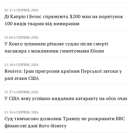
22:11 6 СЕРПНЯ, 2026
Ді Капріо і Безос спрямують $200 млн на порятунок
100 видів тварин від вимирання
22:04 6 СЕРПНЯ, 2026
У Конго зупинили річкове судно після смерті
пасажира з можливими симптомами Еболи
21:54 6 СЕРПНЯ, 2026
Reuters: Іран пригрозив країнам Перської затоки у
разі атаки США
21:37 6 СЕРПНЯ, 2026
У США леву успішно видалили катаракту на обох очах
21:34 6 СЕРПНЯ, 2026
Суд тимчасово дозволив Трампу не розкривати BBC
фінансові дані його бізнесу