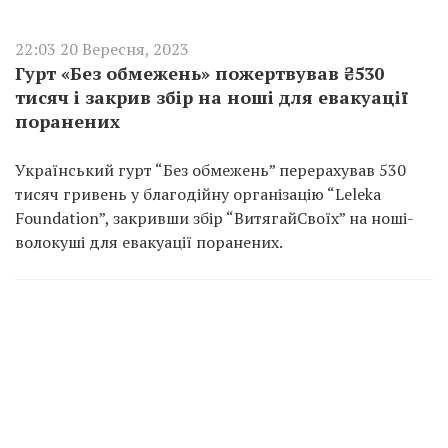
22:03 20 Вересня, 2023
Гурт «Без обмежень» пожертвував ₴530
тисяч і закрив збір на ноші для евакуації
поранених
Український гурт “Без обмежень” перерахував 530
тисяч гривень у благодійну організацію “Leleka
Foundation”, закривши збір “ВитягайСвоїх” на ноші-
волокуші для евакуації поранених.