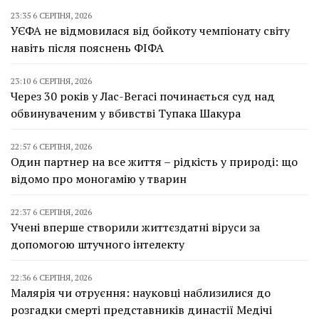
23:35 6 СЕРПНЯ, 2026
УЄФА не відмовилася від бойкоту чемпіонату світу
навіть після пояснень ФІФА
23:10 6 СЕРПНЯ, 2026
Через 30 років у Лас-Вегасі починається суд над
обвинуваченим у вбивстві Тупака Шакура
22:57 6 СЕРПНЯ, 2026
Один партнер на все життя – рідкість у природі: що
відомо про моногамію у тварин
22:37 6 СЕРПНЯ, 2026
Учені вперше створили життєздатні віруси за
допомогою штучного інтелекту
22:36 6 СЕРПНЯ, 2026
Малярія чи отруєння: науковці наблизилися до
розгадки смерті представників династії Медічі