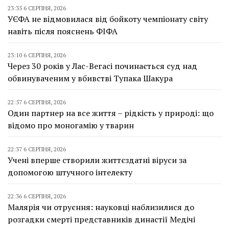
23:35 6 СЕРПНЯ, 2026
УЄФА не відмовилася від бойкоту чемпіонату світу
навіть після пояснень ФІФА
23:10 6 СЕРПНЯ, 2026
Через 30 років у Лас-Вегасі починається суд над
обвинуваченим у вбивстві Тупака Шакура
22:57 6 СЕРПНЯ, 2026
Один партнер на все життя – рідкість у природі: що
відомо про моногамію у тварин
22:37 6 СЕРПНЯ, 2026
Учені вперше створили життєздатні віруси за
допомогою штучного інтелекту
22:36 6 СЕРПНЯ, 2026
Малярія чи отруєння: науковці наблизилися до
розгадки смерті представників династії Медічі