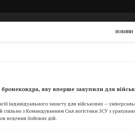
НОВИНИ
 бронековдра, яку вперше закупили для війсь
сіб індивідуального захисту для військових — універсал
й спільно з Командуванням Сил логістики ЗСУ з урахуван
мов ведення бойових дій.