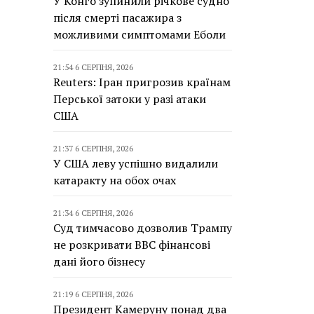
У Конго зупинили річкове судно
після смерті пасажира з
можливими симптомами Еболи
21:54 6 СЕРПНЯ, 2026
Reuters: Іран пригрозив країнам
Перської затоки у разі атаки
США
21:37 6 СЕРПНЯ, 2026
У США леву успішно видалили
катаракту на обох очах
21:34 6 СЕРПНЯ, 2026
Суд тимчасово дозволив Трампу
не розкривати BBC фінансові
дані його бізнесу
21:19 6 СЕРПНЯ, 2026
Президент Камеруну понад два