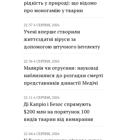
рідкість у природі: що відомо
про моногамію у тварин
22:37 6 СЕРПНЯ, 2026
Учені вперше створили
життєздатні віруси за
допомогою штучного інтелекту
22:36 6 СЕРПНЯ, 2026
Малярія чи отруєння: науковці
наблизилися до розгадки смерті
представників династії Медічі
22:11 6 СЕРПНЯ, 2026
Ді Капріо і Безос спрямують
$200 млн на порятунок 100
видів тварин від вимирання
22:04 6 СЕРПНЯ, 2026