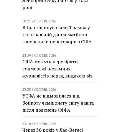
Лейбористську партію у 2025
році
00:21 7 СЕРПНЯ, 2026
В Ірані звинуватили Трампа у
«театральній дипломатії» та
заперечили переговори з США
23:59 6 СЕРПНЯ, 2026
США можуть перевіряти
соцмережі іноземних
журналістів перед видачею віз
23:35 6 СЕРПНЯ, 2026
УЄФА не відмовилася від
бойкоту чемпіонату світу навіть
після пояснень ФІФА
23:10 6 СЕРПНЯ, 2026
Через 30 років у Лас-Вегасі