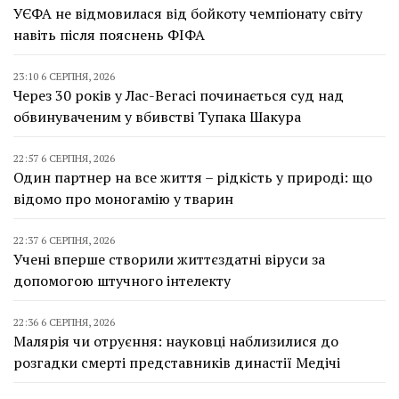
УЄФА не відмовилася від бойкоту чемпіонату світу
навіть після пояснень ФІФА
23:10 6 СЕРПНЯ, 2026
Через 30 років у Лас-Вегасі починається суд над
обвинуваченим у вбивстві Тупака Шакура
22:57 6 СЕРПНЯ, 2026
Один партнер на все життя – рідкість у природі: що
відомо про моногамію у тварин
22:37 6 СЕРПНЯ, 2026
Учені вперше створили життєздатні віруси за
допомогою штучного інтелекту
22:36 6 СЕРПНЯ, 2026
Малярія чи отруєння: науковці наблизилися до
розгадки смерті представників династії Медічі