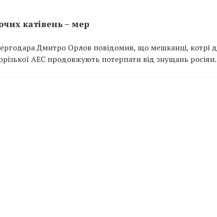
ючих катівень – мер
ергодара Дмитро Орлов повідомив, що мешканці, котрі д
порізької АЕС продовжують потерпати від знущань росіян.