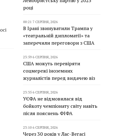
Лейбористську партію у 2025
році
00:21 7 СЕРПНЯ, 2026
В Ірані звинуватили Трампа у
осі
«театральній дипломатії» та
заперечили переговори з США
23:59 6 СЕРПНЯ, 2026
США можуть перевіряти
соцмережі іноземних
журналістів перед видачею віз
23:35 6 СЕРПНЯ, 2026
УЄФА не відмовилася від
бойкоту чемпіонату світу навіть
після пояснень ФІФА
23:10 6 СЕРПНЯ, 2026
Через 30 років у Лас-Вегасі