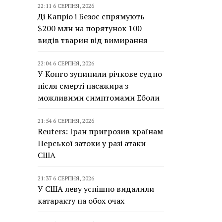
22:11 6 СЕРПНЯ, 2026
Ді Капріо і Безос спрямують
$200 млн на порятунок 100
видів тварин від вимирання
22:04 6 СЕРПНЯ, 2026
У Конго зупинили річкове судно
після смерті пасажира з
можливими симптомами Еболи
21:54 6 СЕРПНЯ, 2026
Reuters: Іран пригрозив країнам
Перської затоки у разі атаки
США
21:37 6 СЕРПНЯ, 2026
У США леву успішно видалили
катаракту на обох очах