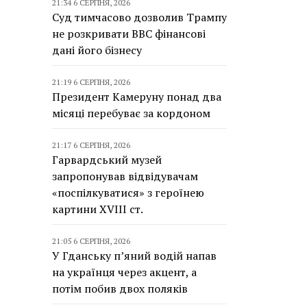
21:34 6 СЕРПНЯ, 2026
Суд тимчасово дозволив Трампу
не розкривати BBC фінансові
дані його бізнесу
21:19 6 СЕРПНЯ, 2026
Президент Камеруну понад два
місяці перебуває за кордоном
21:17 6 СЕРПНЯ, 2026
Гарвардський музей
запропонував відвідувачам
«поспілкуватися» з героїнею
картини XVIII ст.
21:05 6 СЕРПНЯ, 2026
У Гданську п’яний водій напав
на українця через акцент, а
потім побив двох поляків