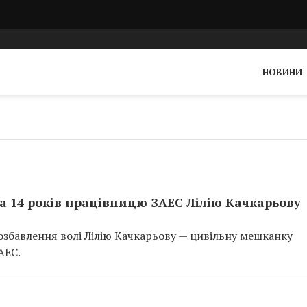
НОВИНИ
а 14 років працівницю ЗАЕС Лілію Качкарьову
позбавлення волі Лілію Качкарьову — цивільну мешканку
АЕС.