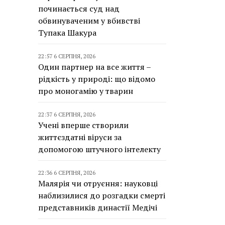
починається суд над
обвинуваченим у вбивстві
Тупака Шакура
22:57 6 СЕРПНЯ, 2026
Один партнер на все життя –
рідкість у природі: що відомо
про моногамію у тварин
22:37 6 СЕРПНЯ, 2026
Учені вперше створили
життєздатні віруси за
допомогою штучного інтелекту
22:36 6 СЕРПНЯ, 2026
Малярія чи отруєння: науковці
наблизилися до розгадки смерті
представників династії Медічі