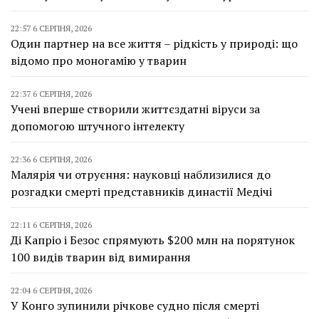
22:57 6 СЕРПНЯ, 2026
Один партнер на все життя – рідкість у природі: що
відомо про моногамію у тварин
22:37 6 СЕРПНЯ, 2026
Учені вперше створили життєздатні віруси за
допомогою штучного інтелекту
22:36 6 СЕРПНЯ, 2026
Малярія чи отруєння: науковці наблизилися до
розгадки смерті представників династії Медічі
22:11 6 СЕРПНЯ, 2026
Ді Капріо і Безос спрямують $200 млн на порятунок
100 видів тварин від вимирання
22:04 6 СЕРПНЯ, 2026
У Конго зупинили річкове судно після смерті