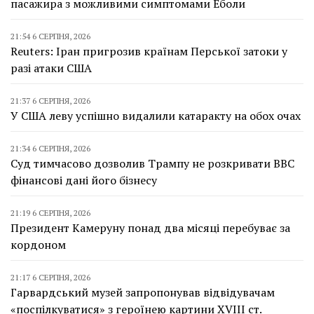
пасажира з можливими симптомами Еболи
21:54 6 СЕРПНЯ, 2026
Reuters: Іран пригрозив країнам Перської затоки у
разі атаки США
21:37 6 СЕРПНЯ, 2026
У США леву успішно видалили катаракту на обох очах
21:34 6 СЕРПНЯ, 2026
Суд тимчасово дозволив Трампу не розкривати BBC
фінансові дані його бізнесу
21:19 6 СЕРПНЯ, 2026
Президент Камеруну понад два місяці перебуває за
кордоном
21:17 6 СЕРПНЯ, 2026
Гарвардський музей запропонував відвідувачам
«поспілкуватися» з героїнею картини XVIII ст.