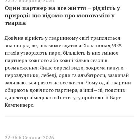
22:57 6 Серпня, 2026
Один партнер на все життя – рідкість у
природі: що відомо про моногамію у
тварин
Довічна вірність у тваринному світі трапляється
значно рідше, ніж може здатися. Хоча понад 90%
птахів утворюють пари, більшість із них змінює
партнера кожного або кожні кілька сезонів
розмноження. Лише окремі види, зокрема папуги-
нерозлучники, лебеді, орли та альбатроси, зазвичай
залишаються разом на все життя. Чому одні тварини
обирають довічного партнера, а інші – ні, пояснив
директор німецького Інституту орнітології Барт
Кемпенаерс.
22:36 6 Серпня, 2026