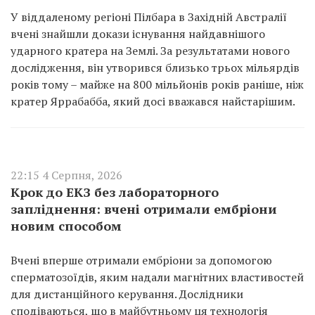
У віддаленому регіоні Пілбара в Західній Австралії
вчені знайшли докази існування найдавнішого
ударного кратера на Землі. За результатами нового
дослідження, він утворився близько трьох мільярдів
років тому – майже на 800 мільйонів років раніше, ніж
кратер Яррабабба, який досі вважався найстарішим.
22:15 4 Серпня, 2026
Крок до ЕКЗ без лабораторного
запліднення: вчені отримали ембріони
новим способом
Вчені вперше отримали ембріони за допомогою
сперматозоїдів, яким надали магнітних властивостей
для дистанційного керування. Дослідники
сподіваються, що в майбутньому ця технологія