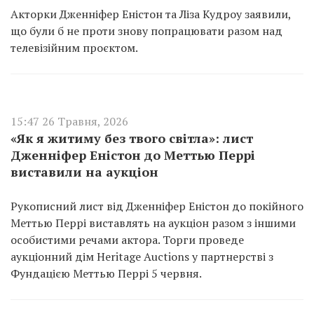
Акторки Дженніфер Еністон та Ліза Кудроу заявили,
що були б не проти знову попрацювати разом над
телевізійним проєктом.
15:47 26 Травня, 2026
«Як я житиму без твого світла»: лист
Дженніфер Еністон до Меттью Перрі
виставили на аукціон
Рукописний лист від Дженніфер Еністон до покійного
Меттью Перрі виставлять на аукціон разом з іншими
особистими речами актора. Торги проведе
аукціонний дім Heritage Auctions у партнерстві з
Фундацією Меттью Перрі 5 червня.