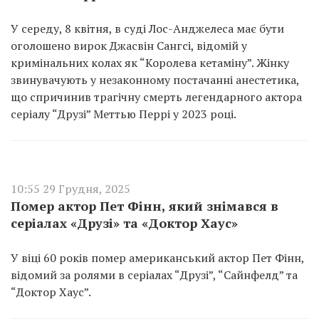
У середу, 8 квітня, в суді Лос-Анджелеса має бути
оголошено вирок Джасвін Сангсі, відомій у
кримінальних колах як “Королева кетаміну”. Жінку
звинувачують у незаконному постачанні анестетика,
що спричинив трагічну смерть легендарного актора
серіалу “Друзі” Меттью Перрі у 2023 році.
10:55 29 Грудня, 2025
Помер актор Пет Фінн, який знімався в
серіалах «Друзі» та «Доктор Хаус»
У віці 60 років помер американський актор Пет Фінн,
відомий за ролями в серіалах “Друзі”, “Сайнфелд” та
“Доктор Хаус”.