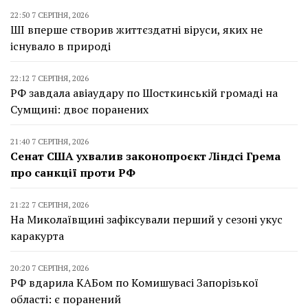
22:50 7 СЕРПНЯ, 2026
ШІ вперше створив життєздатні віруси, яких не
існувало в природі
22:12 7 СЕРПНЯ, 2026
РФ завдала авіаудару по Шосткинській громаді на
Сумщині: двоє поранених
21:40 7 СЕРПНЯ, 2026
Сенат США ухвалив законопроєкт Ліндсі Грема
про санкції проти РФ
21:22 7 СЕРПНЯ, 2026
На Миколаївщині зафіксували перший у сезоні укус
каракурта
20:20 7 СЕРПНЯ, 2026
РФ вдарила КАБом по Комишувасі Запорізької
області: є поранений