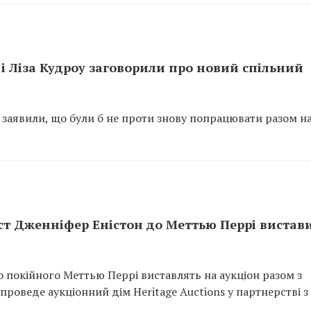
 і Ліза Кудроу заговорили про новий спільний
 заявили, що були б не проти знову попрацювати разом н
лист Дженніфер Еністон до Меттью Перрі вистав
 покійного Меттью Перрі виставлять на аукціон разом з
роведе аукціонний дім Heritage Auctions у партнерстві з