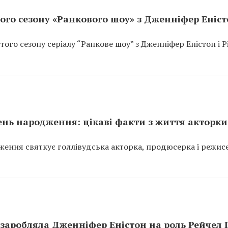
того сезону «Ранкового шоу» з Дженніфер Еніс
ого сезону серіалу “Ранкове шоу” з Дженніфер Еністон і Р
ень народження: цікаві факти з життя акторки
дження святкує голлівудська акторка, продюсерка і режис
 заробляла Дженніфер Еністон на роль Рейчел 