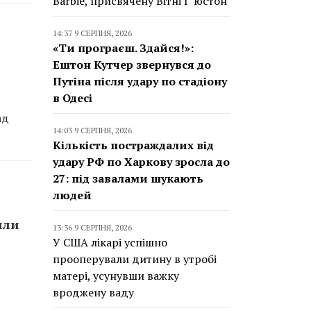
Barbie, присвячену Вітні Г’юстон
14:37 9 СЕРПНЯ, 2026
«Ти програєш. Здайся!»:
Ештон Кутчер звернувся до
Путіна після удару по стадіону
в Одесі
ад
14:03 9 СЕРПНЯ, 2026
Кількість постраждалих від
удару РФ по Харкову зросла до
27: під завалами шукають
людей
или
13:36 9 СЕРПНЯ, 2026
У США лікарі успішно
прооперували дитину в утробі
матері, усунувши важку
вроджену ваду