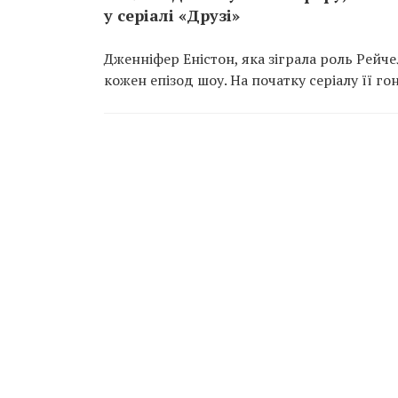
у серіалі «Друзі»
Дженніфер Еністон, яка зіграла роль Рейчел
кожен епізод шоу. На початку серіалу її го