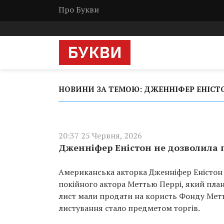
Про Букви
НОВИНИ ЗА ТЕМОЮ: ДЖЕННІФЕР ЕНІСТ
20:37 25 Червня, 2026
Дженніфер Еністон не дозволила п
Американська акторка Дженніфер Еністон 
покійного актора Меттью Перрі, який план
лист мали продати на користь Фонду Метть
листування стало предметом торгів.