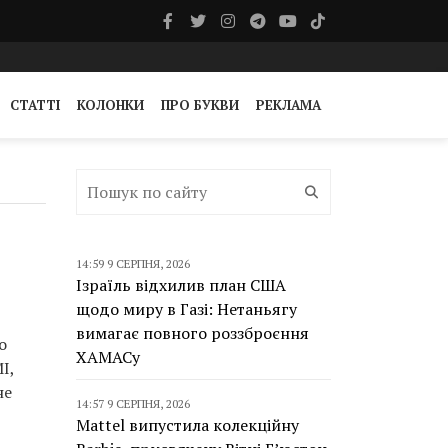
СТАТТІ
КОЛОНКИ
ПРО БУКВИ
РЕКЛАМА
14:59 9 СЕРПНЯ, 2026
Ізраїль відхилив план США
щодо миру в Газі: Нетаньягу
вимагає повного роззброєння
о
ХАМАСу
І,
не
14:57 9 СЕРПНЯ, 2026
Mattel випустила колекційну