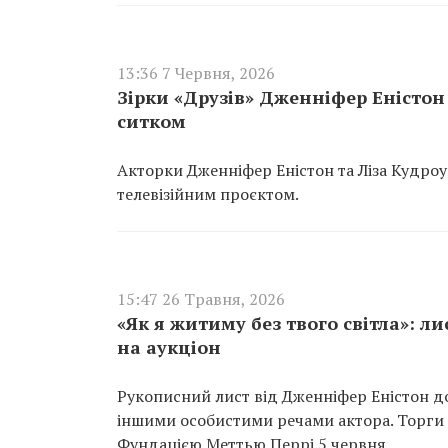
13:36 7 Червня, 2026
Зірки «Друзів» Дженніфер Еністон
ситком
Акторки Дженніфер Еністон та Ліза Кудроу
телевізійним проєктом.
15:47 26 Травня, 2026
«Як я житиму без твого світла»: 
на аукціон
Рукописний лист від Дженніфер Еністон до
іншими особистими речами актора. Торги п
Фундацією Меттью Перрі 5 червня.