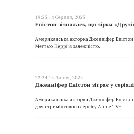
19:25 14 Серпня, 2025
Еністон зізналась, що зірки «Друз
Американська акторка Дженніфер Еністон р
Меттью Перрі із залежністю.
22:34 15 Липня, 2025
Дженніфер Еністон зіграє у серіал
Американська акторка Дженніфер Еністон 
для стримінгового сервісу Apple TV+.