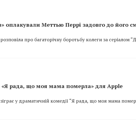
ів» оплакували Меттью Перрі задовго до його с
озповіла про багаторічну боротьбу колеги за серіалом “Д
і «Я рада, що моя мама померла» для Apple
зіграє у драматичній комедії “Я рада, що моя мама помер