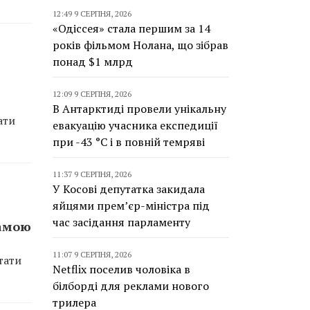
12:49 9 СЕРПНЯ, 2026
«Одіссея» стала першим за 14
років фільмом Нолана, що зібрав
понад $1 млрд
12:09 9 СЕРПНЯ, 2026
В Антарктиді провели унікальну
ати
евакуацію учасника експедиції
при -43 °C і в повній темряві
11:37 9 СЕРПНЯ, 2026
У Косові депутатка закидала
яйцями прем’єр-міністра під
час засідання парламенту
мамою
11:07 9 СЕРПНЯ, 2026
тати
Netflix поселив чоловіка в
білборді для реклами нового
трилера