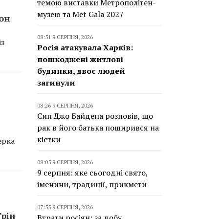
темою виставки Метрополітен-
музею та Met Gala 2027
тон
08:51 9 СЕРПНЯ, 2026
із
Росія атакувала Харків:
пошкоджені житлові
будинки, двоє людей
загинули
08:26 9 СЕРПНЯ, 2026
Син Джо Байдена розповів, що
рак в його батька поширився на
кістки
ерка
08:05 9 СЕРПНЯ, 2026
9 серпня: яке сьогодні свято,
іменини, традиції, прикмети
07:55 9 СЕРПНЯ, 2026
Грін
Втрати росіян: за добу