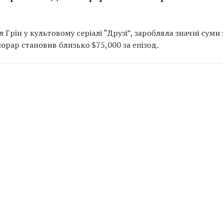
 Грін у культовому серіалі “Друзі”, заробляла значні суми 
норар становив близько $75,000 за епізод.