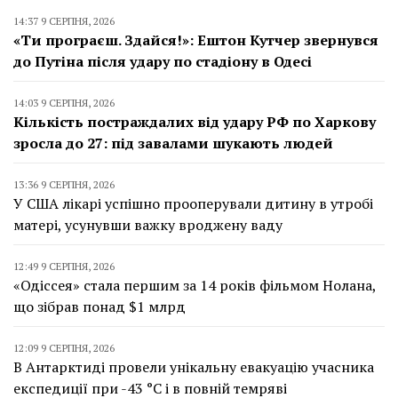
14:37 9 СЕРПНЯ, 2026
«Ти програєш. Здайся!»: Ештон Кутчер звернувся
до Путіна після удару по стадіону в Одесі
14:03 9 СЕРПНЯ, 2026
Кількість постраждалих від удару РФ по Харкову
зросла до 27: під завалами шукають людей
13:36 9 СЕРПНЯ, 2026
У США лікарі успішно прооперували дитину в утробі
матері, усунувши важку вроджену ваду
12:49 9 СЕРПНЯ, 2026
«Одіссея» стала першим за 14 років фільмом Нолана,
що зібрав понад $1 млрд
12:09 9 СЕРПНЯ, 2026
В Антарктиді провели унікальну евакуацію учасника
експедиції при -43 °C і в повній темряві