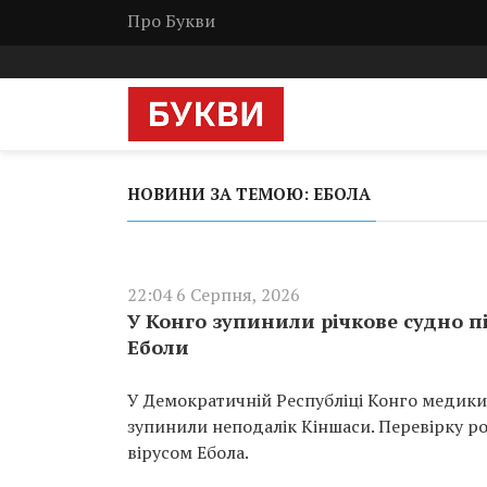
Про Букви
НОВИНИ ЗА ТЕМОЮ: ЕБОЛА
22:04 6 Серпня, 2026
У Конго зупинили річкове судно 
Еболи
У Демократичній Республіці Конго медики
зупинили неподалік Кіншаси. Перевірку ро
вірусом Ебола.