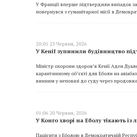
У Франції вперше підтвердили випадок за
повернувся з гуманітарної місії в Демокра
20:05 23 Червня, 2026
У Кенії зупинили будівництво пі
Міністр охорони здоров’я Кенії Аден Дуа
карантинному об’єкті для Еболи на авіабазі
винним у неповазі до суду через продовж
01:06 20 Червня, 2026
У Конго хворі на Еболу тікають із 
Пацієнти з Еболою в Демократичній Респуб