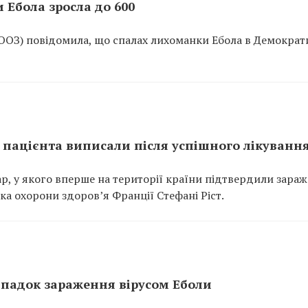
 Ебола зросла до 600
ВООЗ) повідомила, що спалах лихоманки Ебола в Демократ
 пацієнта виписали після успішного лікуванн
кар, у якого вперше на території країни підтвердили зара
ка охорони здоров’я Франції Стефані Ріст.
падок зараження вірусом Еболи