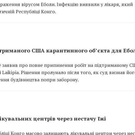
раження вірусом Еболи. Інфекцію виявили у лікаря, який
тичній Республіці Конго.
дтриманого США карантинного об’єкта для Ебо
ле заявив про повне припинення робіт на підтриманому 
 Laikipia. Рішення пролунало після того, як суд визнав йог
ення будівництва попри заборону.
лікувальних центрів через нестачу їжі
ліці Конго масово залишають лікувальні центри через не