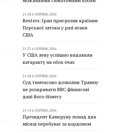
можливими симптомами Еболи
21:54 6 СЕРПНЯ, 2026
Reuters: Іран пригрозив країнам
Перської затоки у разі атаки
США
21:37 6 СЕРПНЯ, 2026
У США леву успішно видалили
катаракту на обох очах
21:34 6 СЕРПНЯ, 2026
Суд тимчасово дозволив Трампу
не розкривати BBC фінансові
дані його бізнесу
21:19 6 СЕРПНЯ, 2026
Президент Камеруну понад два
місяці перебуває за кордоном