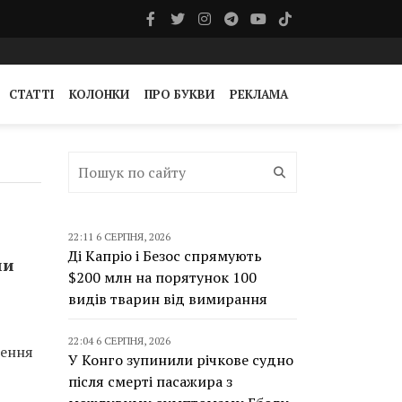
СТАТТІ
КОЛОНКИ
ПРО БУКВИ
РЕКЛАМА
22:11 6 СЕРПНЯ, 2026
Ді Капріо і Безос спрямують
ми
$200 млн на порятунок 100
видів тварин від вимирання
22:04 6 СЕРПНЯ, 2026
ження
У Конго зупинили річкове судно
після смерті пасажира з