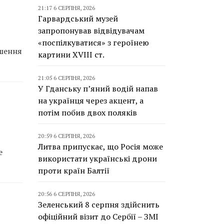
21:17 6 СЕРПНЯ, 2026
Гарвардський музей
запропонував відвідувачам
«поспілкуватися» з героїнею
ішення
картини XVIII ст.
21:05 6 СЕРПНЯ, 2026
У Гданську п’яний водій напав
на українця через акцент, а
потім побив двох поляків
20:59 6 СЕРПНЯ, 2026
Литва припускає, що Росія може
е
використати українські дрони
проти країн Балтії
20:56 6 СЕРПНЯ, 2026
Зеленський 8 серпня здійснить
офіційний візит до Сербії – ЗМІ