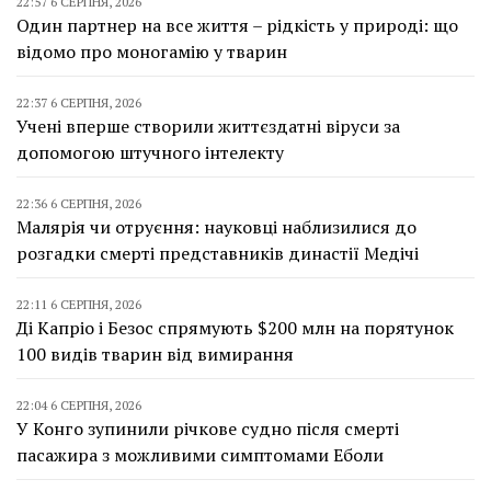
22:57 6 СЕРПНЯ, 2026
Один партнер на все життя – рідкість у природі: що
відомо про моногамію у тварин
22:37 6 СЕРПНЯ, 2026
Учені вперше створили життєздатні віруси за
допомогою штучного інтелекту
22:36 6 СЕРПНЯ, 2026
Малярія чи отруєння: науковці наблизилися до
розгадки смерті представників династії Медічі
22:11 6 СЕРПНЯ, 2026
Ді Капріо і Безос спрямують $200 млн на порятунок
100 видів тварин від вимирання
22:04 6 СЕРПНЯ, 2026
У Конго зупинили річкове судно після смерті
пасажира з можливими симптомами Еболи