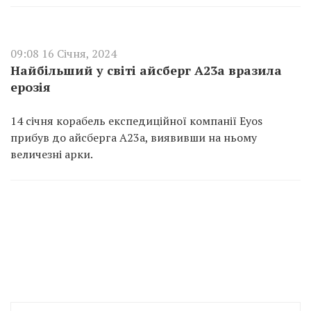
09:08 16 Січня, 2024
Найбільший у світі айсберг А23а вразила
ерозія
14 січня корабель експедиційної компанії Eyos
прибув до айсберга A23a, виявивши на ньому
величезні арки.