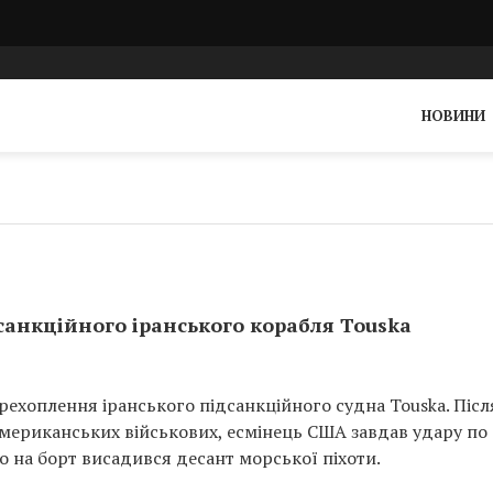
НОВИНИ
санкційного іранського корабля Touska
ехоплення іранського підсанкційного судна Touska. Післ
американських військових, есмінець США завдав удару по
 на борт висадився десант морської піхоти.