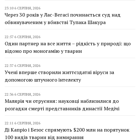
23:10 6 СЕРПНЯ, 2026
Через 30 років у Лас-Вегасі починається суд над
обвинуваченим у вбивстві Тупака Шакура
22:57 6 СЕРПНЯ, 2026
Один партнер на все життя – рідкість у природі: що
відомо про моногамію у тварин
22:37 6 СЕРПНЯ, 2026
Учені вперше створили життєздатні віруси за
допомогою штучного інтелекту
22:36 6 СЕРПНЯ, 2026
Малярія чи отруєння: науковці наблизилися до
розгадки смерті представників династії Медічі
22:11 6 СЕРПНЯ, 2026
Ді Капріо і Безос спрямують $200 млн на порятунок
100 видів тварин від вимирання