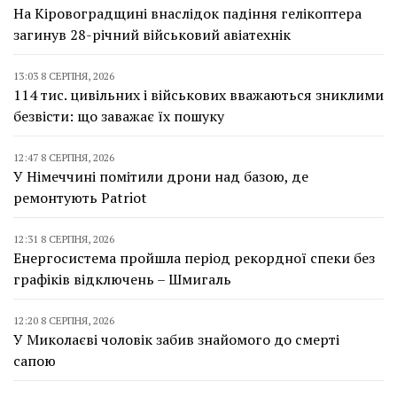
На Кіровоградщині внаслідок падіння гелікоптера
загинув 28-річний військовий авіатехнік
13:03 8 СЕРПНЯ, 2026
114 тис. цивільних і військових вважаються зниклими
безвісти: що заважає їх пошуку
12:47 8 СЕРПНЯ, 2026
У Німеччині помітили дрони над базою, де
ремонтують Patriot
12:31 8 СЕРПНЯ, 2026
Енергосистема пройшла період рекордної спеки без
графіків відключень – Шмигаль
12:20 8 СЕРПНЯ, 2026
У Миколаєві чоловік забив знайомого до смерті
сапою