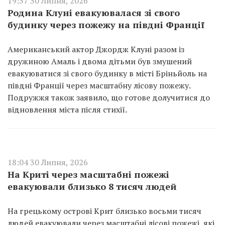
19:37 30 Липня, 2026
Родина Клуні евакуювалася зі свого
будинку через пожежу на півдні Франції
Американський актор Джордж Клуні разом із
дружиною Амаль і двома дітьми був змушений
евакуюватися зі свого будинку в місті Бріньйоль на
півдні Франції через масштабну лісову пожежу.
Подружжя також заявило, що готове долучитися до
відновлення міста після стихії.
18:04 30 Липня, 2026
На Криті через масштабні пожежі
евакуювали близько 8 тисяч людей
На грецькому острові Крит близько восьми тисяч
людей евакуювали через масштабні лісові пожежі, які