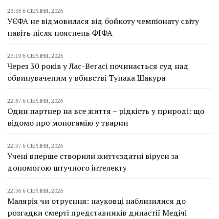
23:35 6 СЕРПНЯ, 2026
УЄФА не відмовилася від бойкоту чемпіонату світу
навіть після пояснень ФІФА
23:10 6 СЕРПНЯ, 2026
Через 30 років у Лас-Вегасі починається суд над
обвинуваченим у вбивстві Тупака Шакура
22:57 6 СЕРПНЯ, 2026
Один партнер на все життя – рідкість у природі: що
відомо про моногамію у тварин
22:37 6 СЕРПНЯ, 2026
Учені вперше створили життєздатні віруси за
допомогою штучного інтелекту
22:36 6 СЕРПНЯ, 2026
Малярія чи отруєння: науковці наблизилися до
розгадки смерті представників династії Медічі