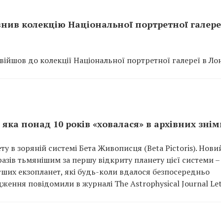
внив колекцію Національної портретної галере
увійшов до колекції Національної портретної галереї в Ло
яка понад 10 років «ховалася» в архівних знім
у в зоряній системі Бета Живописця (Beta Pictoris). Нови
разів тьмянішим за першу відкриту планету цієї системи –
гших екзопланет, які будь-коли вдалося безпосередньо
дження повідомили в журналі The Astrophysical Journal Let