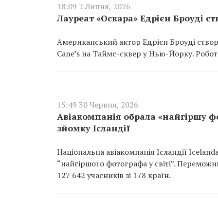
18:09 2 Липня, 2026
Лауреат «Оскара» Едрієн Броуді с
Американський актор Едрієн Броуді створ
Cane’s на Таймс-сквер у Нью-Йорку. Робота
15:49 30 Червня, 2026
Авіакомпанія обрала «найгіршу фот
зйомку Ісландії
Національна авіакомпанія Ісландії Icelan
“найгіршого фотографа у світі”. Перемож
127 642 учасників зі 178 країн.