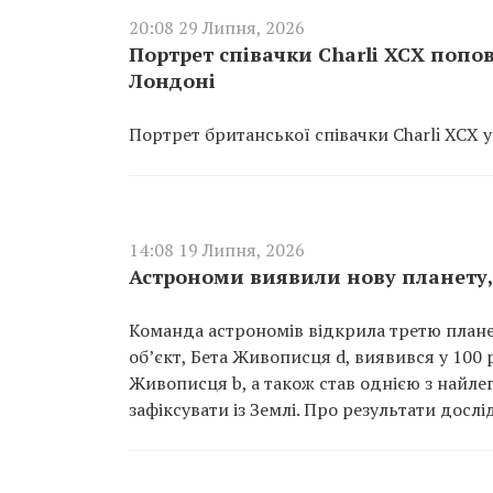
20:08 29 Липня, 2026
Портрет співачки Charli XCX попо
Лондоні
Портрет британської співачки Charli XCX 
14:08 19 Липня, 2026
Астрономи виявили нову планету, 
Команда астрономів відкрила третю планет
об’єкт, Бета Живописця d, виявився у 100 
Живописця b, а також став однією з найле
зафіксувати із Землі. Про результати дослі