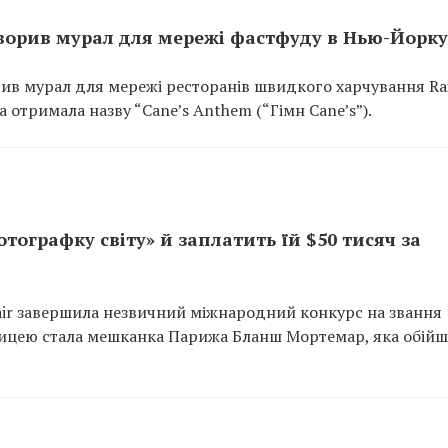
творив мурал для мережі фастфуду в Нью-Йорку
ив мурал для мережі ресторанів швидкого харчування Rai
 отримала назву “Cane’s Anthem (“Гімн Cane’s”).
ографку світу» й заплатить їй $50 тисяч за
dair завершила незвичний міжнародний конкурс на звання
ницею стала мешканка Парижа Бланш Мортемар, яка обій