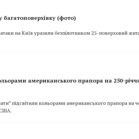
у багатоповерхівку (фото)
ас атаки на Київ уразили безпілотником 25-поверховий жи
ольорами американського прапора на 250-річч
ати” підсвітили кольорами американського прапора на ч
 США.