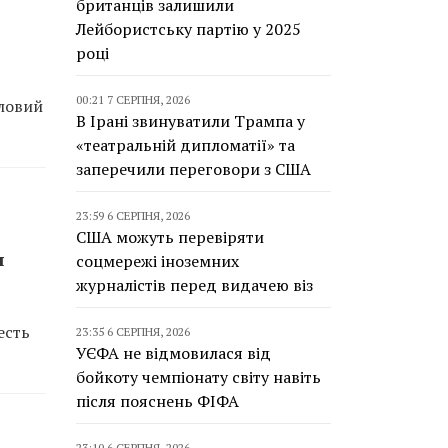
британців залишили
Лейбористську партію у 2025
році
00:21 7 СЕРПНЯ, 2026
тловий
В Ірані звинуватили Трампа у
«театральній дипломатії» та
заперечили переговори з США
23:59 6 СЕРПНЯ, 2026
США можуть перевіряти
я
соцмережі іноземних
журналістів перед видачею віз
есть
23:35 6 СЕРПНЯ, 2026
УЄФА не відмовилася від
бойкоту чемпіонату світу навіть
після пояснень ФІФА
23:10 6 СЕРПНЯ, 2026