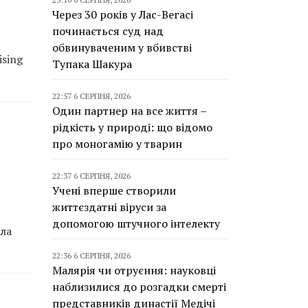
Через 30 років у Лас-Вегасі
починається суд над
обвинуваченим у вбивстві
sing
Тупака Шакура
22:57 6 СЕРПНЯ, 2026
Один партнер на все життя –
рідкість у природі: що відомо
про моногамію у тварин
22:37 6 СЕРПНЯ, 2026
Учені вперше створили
життєздатні віруси за
допомогою штучного інтелекту
шла
22:36 6 СЕРПНЯ, 2026
Малярія чи отруєння: науковці
наблизилися до розгадки смерті
представників династії Медічі