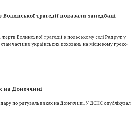
 Волинської трагедії показали занедбані
і жертв Волинської трагедії в польському селі Радруж у
 стан частини українських поховань на місцевому греко-
х на Донеччині
 удару по рятувальниках на Донеччині. У ДСНС опублікува