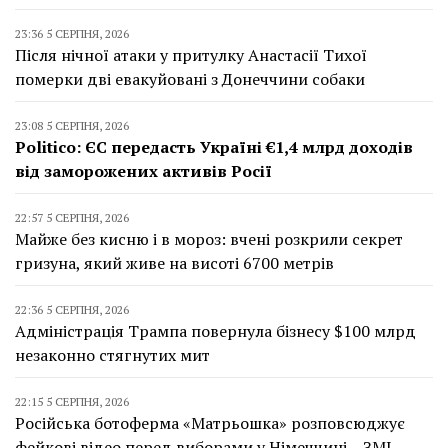
23:36 5 СЕРПНЯ, 2026
Після нічної атаки у притулку Анастасії Тихої
померки дві евакуйовані з Донеччини собаки
23:08 5 СЕРПНЯ, 2026
Politico: ЄС передасть Україні €1,4 млрд доходів
від заморожених активів Росії
22:57 5 СЕРПНЯ, 2026
Майже без кисню і в мороз: вчені розкрили секрет
гризуна, який живе на висоті 6700 метрів
22:36 5 СЕРПНЯ, 2026
Адміністрація Трампа повернула бізнесу $100 млрд
незаконно стягнутих мит
22:15 5 СЕРПНЯ, 2026
Російська ботоферма «Матрьошка» розповсюджує
фейкові відео перед виборами у Німеччині – ЗМІ