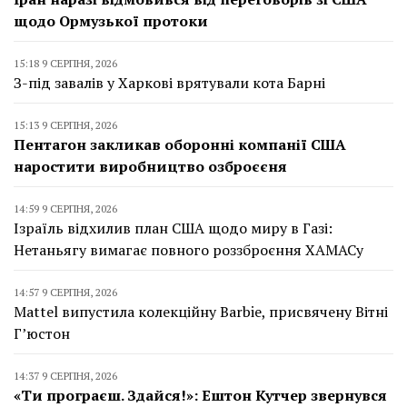
щодо Ормузької протоки
15:18 9 СЕРПНЯ, 2026
З-під завалів у Харкові врятували кота Барні
15:13 9 СЕРПНЯ, 2026
Пентагон закликав оборонні компанії США
наростити виробництво озброєєня
14:59 9 СЕРПНЯ, 2026
Ізраїль відхилив план США щодо миру в Газі:
Нетаньягу вимагає повного роззброєння ХАМАСу
14:57 9 СЕРПНЯ, 2026
Mattel випустила колекційну Barbie, присвячену Вітні
Г’юстон
14:37 9 СЕРПНЯ, 2026
«Ти програєш. Здайся!»: Ештон Кутчер звернувся