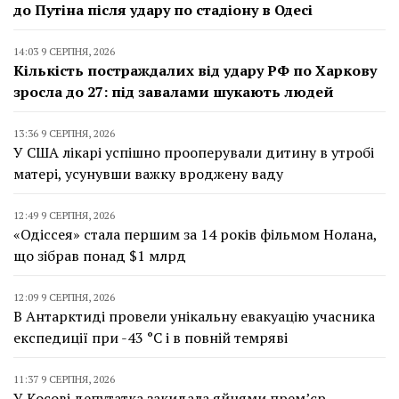
до Путіна після удару по стадіону в Одесі
14:03 9 СЕРПНЯ, 2026
Кількість постраждалих від удару РФ по Харкову
зросла до 27: під завалами шукають людей
13:36 9 СЕРПНЯ, 2026
У США лікарі успішно прооперували дитину в утробі
матері, усунувши важку вроджену ваду
12:49 9 СЕРПНЯ, 2026
«Одіссея» стала першим за 14 років фільмом Нолана,
що зібрав понад $1 млрд
12:09 9 СЕРПНЯ, 2026
В Антарктиді провели унікальну евакуацію учасника
експедиції при -43 °C і в повній темряві
11:37 9 СЕРПНЯ, 2026
У Косові депутатка закидала яйцями прем’єр-