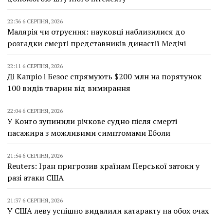
22:36 6 СЕРПНЯ, 2026
Малярія чи отруєння: науковці наблизилися до
розгадки смерті представників династії Медічі
22:11 6 СЕРПНЯ, 2026
Ді Капріо і Безос спрямують $200 млн на порятунок
100 видів тварин від вимирання
22:04 6 СЕРПНЯ, 2026
У Конго зупинили річкове судно після смерті
пасажира з можливими симптомами Еболи
21:54 6 СЕРПНЯ, 2026
Reuters: Іран пригрозив країнам Перської затоки у
разі атаки США
21:37 6 СЕРПНЯ, 2026
У США леву успішно видалили катаракту на обох очах