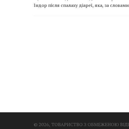
Індор після спалаху діареї, яка, за слова
© 2026, ТОВАРИСТВО З ОБМЕЖЕНОЮ ВІ