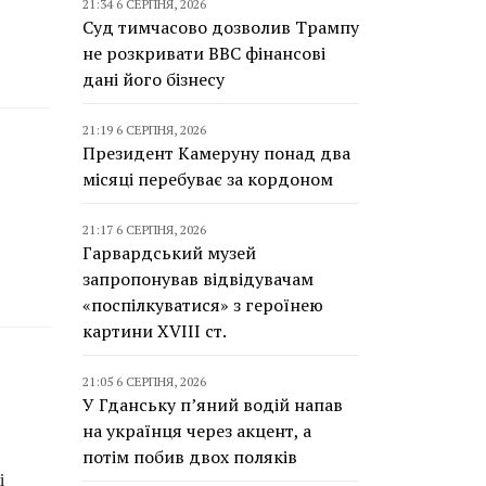
21:34 6 СЕРПНЯ, 2026
Суд тимчасово дозволив Трампу
не розкривати BBC фінансові
дані його бізнесу
21:19 6 СЕРПНЯ, 2026
Президент Камеруну понад два
місяці перебуває за кордоном
21:17 6 СЕРПНЯ, 2026
Гарвардський музей
запропонував відвідувачам
«поспілкуватися» з героїнею
картини XVIII ст.
21:05 6 СЕРПНЯ, 2026
У Гданську п’яний водій напав
на українця через акцент, а
потім побив двох поляків
і