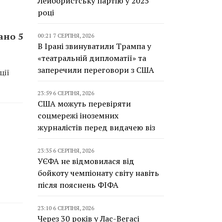
Лейбористську партію у 2025
році
ано 5
00:21 7 СЕРПНЯ, 2026
В Ірані звинуватили Трампа у
«театральній дипломатії» та
заперечили переговори з США
ції
23:59 6 СЕРПНЯ, 2026
США можуть перевіряти
соцмережі іноземних
журналістів перед видачею віз
23:35 6 СЕРПНЯ, 2026
УЄФА не відмовилася від
бойкоту чемпіонату світу навіть
після пояснень ФІФА
23:10 6 СЕРПНЯ, 2026
Через 30 років у Лас-Вегасі