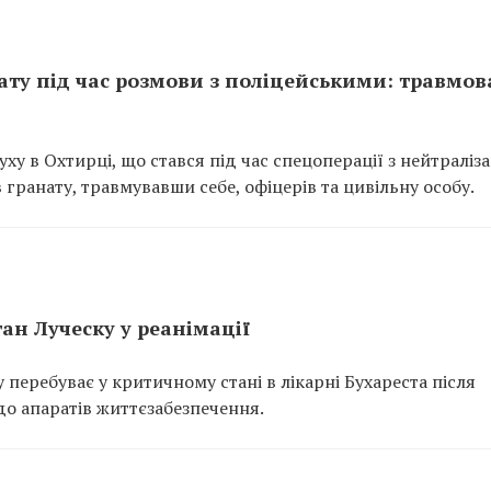
ату під час розмови з поліцейськими: травмов
у в Охтирці, що стався під час спецоперації з нейтраліза
 гранату, травмувавши себе, офіцерів та цивільну особу.
ан Луческу у реанімації
перебуває у критичному стані в лікарні Бухареста після
до апаратів життєзабезпечення.