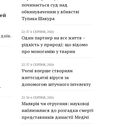
починається суд над
обвинуваченим у вбивстві
тей
Тупака Шакура
22:57 6 СЕРПНЯ, 2026
днів.
Один партнер на все життя –
рідкість у природі: що відомо
про моногамію у тварин
22:37 6 СЕРПНЯ, 2026
Учені вперше створили
життєздатні віруси за
допомогою штучного інтелекту
.
22:36 6 СЕРПНЯ, 2026
Малярія чи отруєння: науковці
наблизилися до розгадки смерті
представників династії Медічі