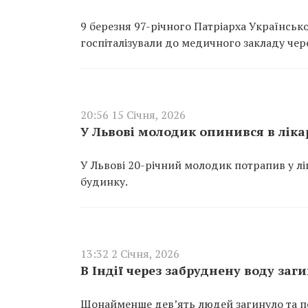
9 березня 97-річного Патріарха Українськ
госпіталізували до медичного закладу чер
20:56 15 Січня, 2026
У Львові молодик опинився в лікар
У Львові 20-річний молодик потрапив у лік
будинку.
13:32 2 Січня, 2026
В Індії через забруднену воду заги
Щонайменше дев’ять людей загинуло та пон