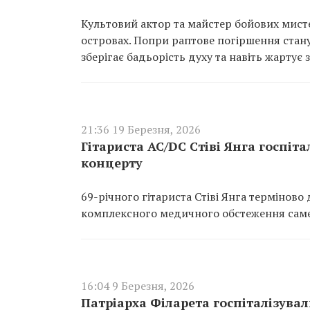
Культовий актор та майстер бойових мисте
островах. Попри раптове погіршення стану
зберігає бадьорість духу та навіть жартує
21:36 19 Березня, 2026
Гітариста AC/DC Стіві Янга госпіт
концерту
69-річного гітариста Стіві Янга термінов
комплексного медичного обстеження саме
16:04 9 Березня, 2026
Патріарха Філарета госпіталізувал