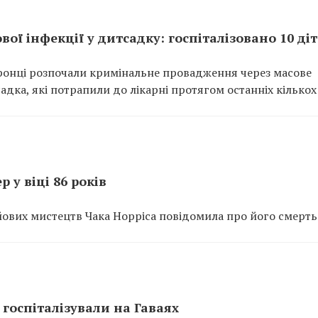
ої інфекції у дитсадку: госпіталізовано 10 ді
хоронці розпочали кримінальне провадження через масове
дка, які потрапили до лікарні протягом останніх кількох 
 у віці 86 років
йових мистецтв Чака Норріса повідомила про його смерть
 госпіталізували на Гаваях