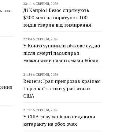
22:11 6 СЕРПНЯ, 2026
Ді Капріо і Безос спрямують
ських
$200 млн на порятунок 100
видів тварин від вимирання
22:04 6 СЕРПНЯ, 2026
У Конго зупинили річкове судно
після смерті пасажира з
можливими симптомами Еболи
21:54 6 СЕРПНЯ, 2026
Reuters: Іран пригрозив країнам
едення
Перської затоки у разі атаки
США
21:37 6 СЕРПНЯ, 2026
У США леву успішно видалили
катаракту на обох очах