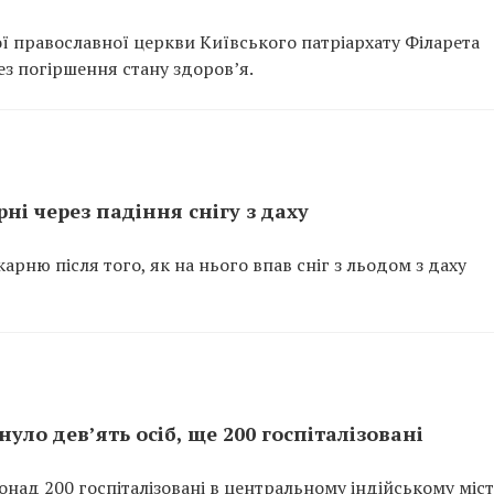
ої православної церкви Київського патріархату Філарета
ез погіршення стану здоров’я.
ні через падіння снігу з даху
арню після того, як на нього впав сніг з льодом з даху
нуло дев’ять осіб, ще 200 госпіталізовані
ад 200 госпіталізовані в центральному індійському міст