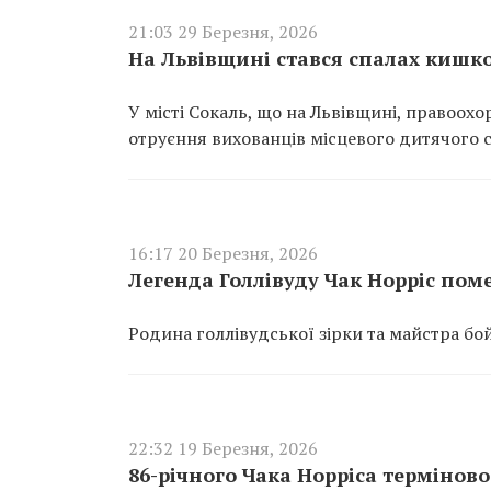
21:03 29 Березня, 2026
На Львівщині стався спалах кишков
У місті Сокаль, що на Львівщині, правоо
отруєння вихованців місцевого дитячого са
16:17 20 Березня, 2026
Легенда Голлівуду Чак Норріс помер
Родина голлівудської зірки та майстра бо
22:32 19 Березня, 2026
86-річного Чака Норріса терміново