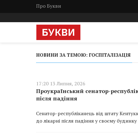
Про Букви
НОВИНИ ЗА ТЕМОЮ: ГОСПІТАЛІЗАЦІЯ
17:20 13 Липня, 2026
Проукраїнський сенатор-республі
після падіння
Сенатор-республіканець від штату Кентук
до лікарні після падіння у своєму будинку