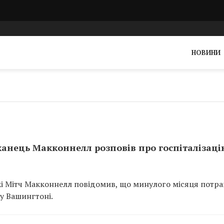
НОВИНИ
канець Макконнелл розповів про госпіталізаці
кі Мітч Макконнелл повідомив, що минулого місяця потр
 у Вашингтоні.