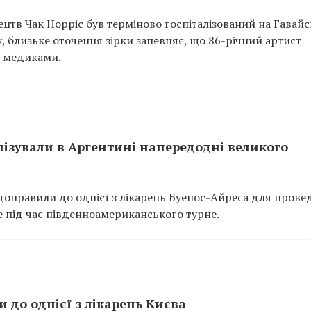
цтв Чак Норріс був терміново госпіталізований на Гавай
, близьке оточення зірки запевняє, що 86-річний артист
 з медиками.
алізували в Аргентині напередодні великого
о доправили до однієї з лікарень Буенос-Айреса для пров
 під час південноамериканського турне.
и до однієї з лікарень Києва