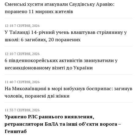
Єменські хусити атакували Саудівську Аравію:
поранено 11 мирних жителів
12:18 7 СЕРПНЯ, 2026
У Таїланді 14-річний учень влаштував стрілянину у
школі: 6 загиблих, 20 поранених
12:10 7 СЕРПНЯ, 2026
6 південнокорейських активістів звинуватили у
несанкціонованому візиті до України
11:40 7 СЕРПНЯ, 2026
На Миколаївщині в морі вибухнув боєприпас: загинув
чоловік, поранені дві жінки
11:33 7 СЕРПНЯ, 2026
Уражено РЛС раннього виявлення,
ретранслятори БпЛА та інші об’єкти ворога –
Генштаб