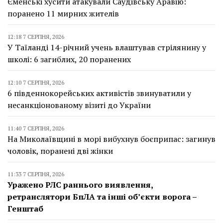
Єменські хусити атакували Саудівську Аравію:
поранено 11 мирних жителів
12:18 7 СЕРПНЯ, 2026
У Таїланді 14-річний учень влаштував стрілянину у
школі: 6 загиблих, 20 поранених
12:10 7 СЕРПНЯ, 2026
6 південнокорейських активістів звинуватили у
несанкціонованому візиті до України
11:40 7 СЕРПНЯ, 2026
На Миколаївщині в морі вибухнув боєприпас: загинув
чоловік, поранені дві жінки
11:33 7 СЕРПНЯ, 2026
Уражено РЛС раннього виявлення,
ретранслятори БпЛА та інші об’єкти ворога –
Генштаб