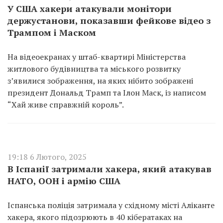
У США хакери атакували монітори
держустанови, показавши фейкове відео з
Трампом і Маском
На відеоекранах у штаб-квартирі Міністерства
житлового будівництва та міського розвитку
з’явилися зображення, на яких нібито зображені
президент Дональд Трамп та Ілон Маск, із написом
“Хай живе справжній король”.
19:18 6 Лютого, 2025
В Іспанії затримали хакера, який атакував
НАТО, ООН і армію США
Іспанська поліція затримала у східному місті Аліканте
хакера, якого підозрюють в 40 кібератаках на