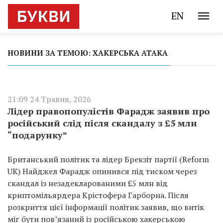
EN
НОВИНИ ЗА ТЕМОЮ: ХАКЕРСЬКА АТАКА
21:09 24 Травня, 2026
Лідер правопопулістів Фарадж заявив про
російський слід після скандалу з £5 млн
“подарунку”
Британський політик та лідер Брекзіт партії (Reform
UK) Найджел Фарадж опинився під тиском через
скандал із незадекларованими £5 млн від
криптомільярдера Крістофера Гарборна. Після
розкриття цієї інформації політик заявив, що витік
міг бути пов’язаний із російською хакерською