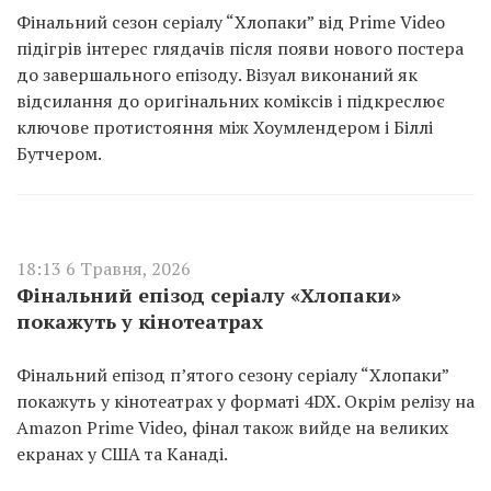
Фінальний сезон серіалу “Хлопаки” від Prime Video
підігрів інтерес глядачів після появи нового постера
до завершального епізоду. Візуал виконаний як
відсилання до оригінальних коміксів і підкреслює
ключове протистояння між Хоумлендером і Біллі
Бутчером.
18:13 6 Травня, 2026
Фінальний епізод серіалу «Хлопаки»
покажуть у кінотеатрах
Фінальний епізод п’ятого сезону серіалу “Хлопаки”
покажуть у кінотеатрах у форматі 4DX. Окрім релізу на
Amazon Prime Video, фінал також вийде на великих
екранах у США та Канаді.