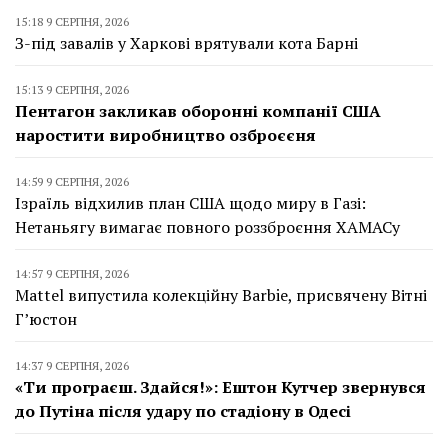
15:18 9 СЕРПНЯ, 2026
З-під завалів у Харкові врятували кота Барні
15:13 9 СЕРПНЯ, 2026
Пентагон закликав оборонні компанії США
наростити виробництво озброєєня
14:59 9 СЕРПНЯ, 2026
Ізраїль відхилив план США щодо миру в Газі:
Нетаньягу вимагає повного роззброєння ХАМАСу
14:57 9 СЕРПНЯ, 2026
Mattel випустила колекційну Barbie, присвячену Вітні
Г’юстон
14:37 9 СЕРПНЯ, 2026
«Ти програєш. Здайся!»: Ештон Кутчер звернувся
до Путіна після удару по стадіону в Одесі